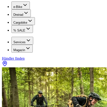
e-Bike
Dreirad
Cargobike
% SALE
Services
Magazin
Händler finden