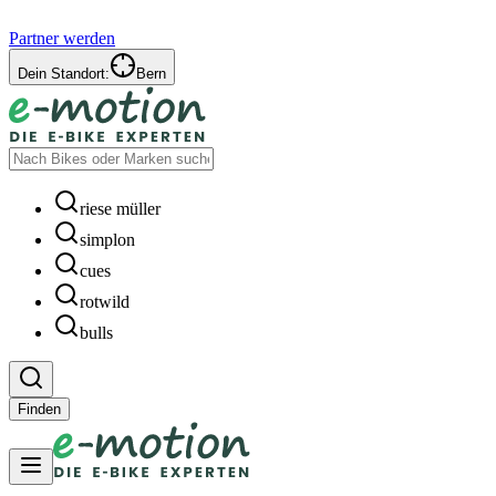
Partner werden
Dein Standort:
Bern
riese müller
simplon
cues
rotwild
bulls
Finden