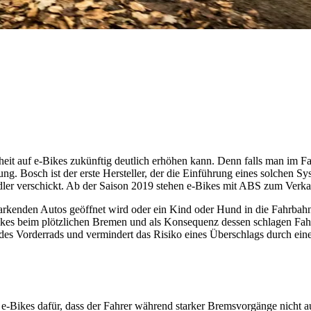
rheit auf e-Bikes zukünftig deutlich erhöhen kann. Denn falls man im Fa
ng. Bosch ist der erste Hersteller, der die Einführung eines solchen 
ler verschickt. Ab der Saison 2019 stehen e-Bikes mit ABS zum Verka
rkenden Autos geöffnet wird oder ein Kind oder Hund in die Fahrbahn g
es beim plötzlichen Bremen und als Konsequenz dessen schlagen Fahrer
 des Vorderrads und vermindert das Risiko eines Überschlags durch ei
 e-Bikes dafür, dass der Fahrer während starker Bremsvorgänge nicht 