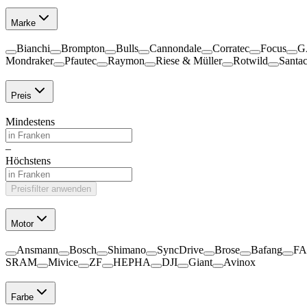
Marke
Bianchi
Brompton
Bulls
Cannondale
Corratec
Focus
G
Mondraker
Pfautec
Raymon
Riese & Müller
Rotwild
Santa
Preis
Mindestens
–
Höchstens
Preisfilter anwenden
Motor
Ansmann
Bosch
Shimano
SyncDrive
Brose
Bafang
F
SRAM
Mivice
ZF
HEPHA
DJI
Giant
Avinox
Farbe