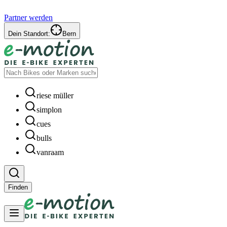
Partner werden
Dein Standort:
Bern
riese müller
simplon
cues
bulls
vanraam
Finden