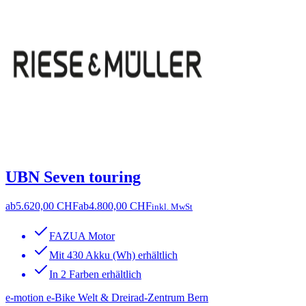
UBN Seven touring
ab
5.620,00 CHF
ab
4.800,00 CHF
inkl. MwSt
FAZUA Motor
Mit 430 Akku (Wh) erhältlich
In 2 Farben erhältlich
e-motion e-Bike Welt & Dreirad-Zentrum Bern