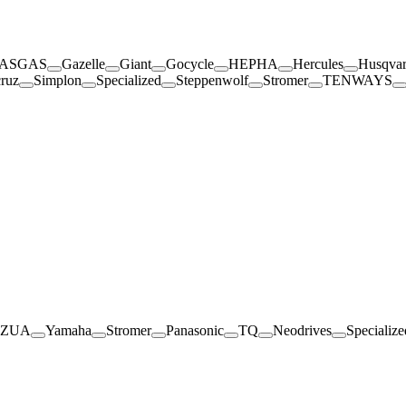
ASGAS
Gazelle
Giant
Gocycle
HEPHA
Hercules
Husqva
cruz
Simplon
Specialized
Steppenwolf
Stromer
TENWAYS
AZUA
Yamaha
Stromer
Panasonic
TQ
Neodrives
Specialize