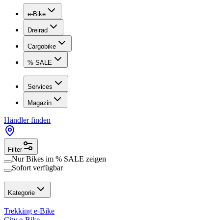
e-Bike
Dreirad
Cargobike
% SALE
Services
Magazin
Händler finden
Filter
Nur Bikes im
% SALE
zeigen
Sofort verfügbar
Kategorie
Trekking e-Bike
City e-Bike