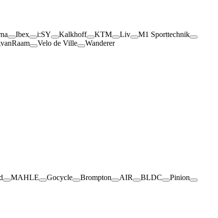
rna
Ibex
i:SY
Kalkhoff
KTM
Liv
M1 Sporttechnik
vanRaam
Velo de Ville
Wanderer
d
MAHLE
Gocycle
Brompton
AIR
BLDC
Pinion