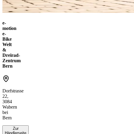
e-
motion
e-
Bike
Welt
&
Dreirad-
Zentrum
Bern
Dorfstrasse
22,
3084
Wabern
bei
Bern
Zur
Händlerseite