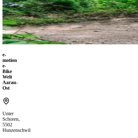
e-
motion
e-
Bike
Welt
Aarau-
Ost
Unter
Schoren,
5502
Hunzenschwil