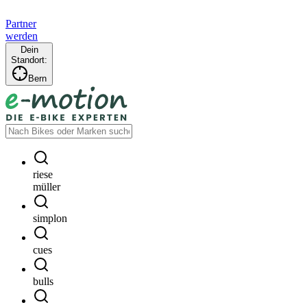
Partner
werden
Dein
Standort:
Bern
riese
müller
simplon
cues
bulls