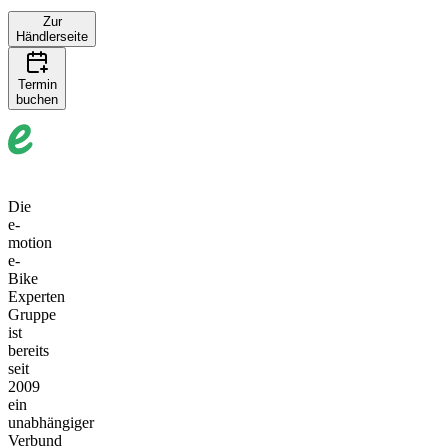
Zur
Händlerseite
p
Termin
20 km
buchen
+
−
Die
e-
motion
e-
Bike
Experten
Gruppe
ist
bereits
seit
2009
ein
unabhängiger
Verbund