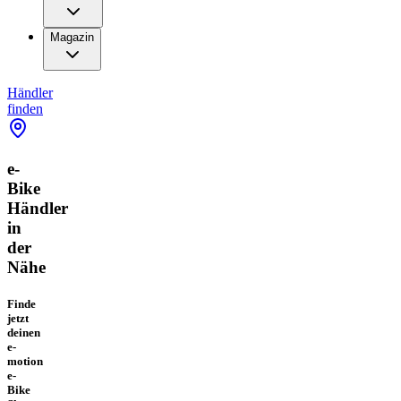
Magazin
Händler
finden
e-
Bike
Händler
in
der
Nähe
Finde
jetzt
deinen
e-
motion
e-
Bike