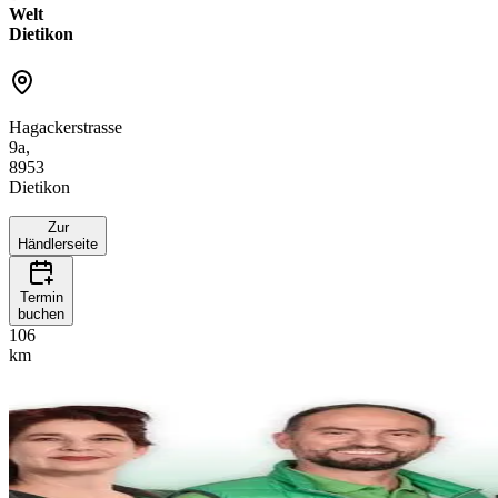
Welt
Dietikon
Hagackerstrasse
9a,
8953
Dietikon
Zur
Händlerseite
Termin
buchen
106
km