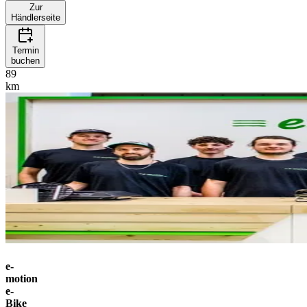
Zur
Händlerseite
Termin
buchen
89
km
e-
motion
e-
Bike