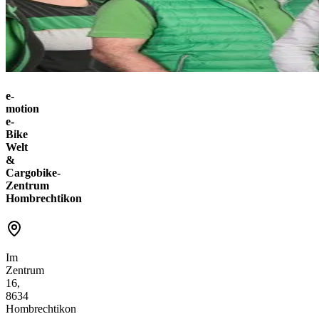
e-
motion
e-
Bike
Welt
&
Cargobike-
Zentrum
Hombrechtikon
Im
Zentrum
16,
8634
Hombrechtikon