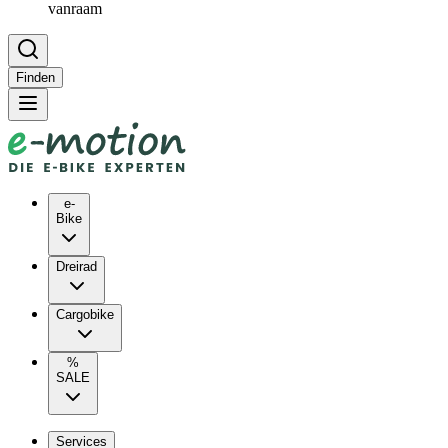
vanraam
Finden
e-
Bike
Dreirad
Cargobike
%
SALE
Services