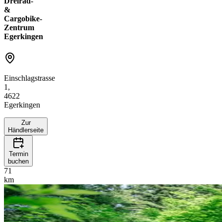
Dreirad-
&
Cargobike-
Zentrum
Egerkingen
Einschlagstrasse
1,
4622
Egerkingen
Zur
Händlerseite
Termin
buchen
71
km