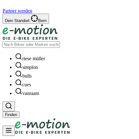
Partner werden
Dein Standort:
Bern
riese müller
simplon
bulls
cues
vanraam
Finden