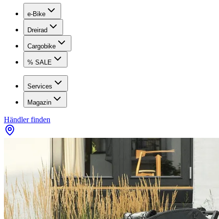
e-Bike
Dreirad
Cargobike
% SALE
Services
Magazin
Händler finden