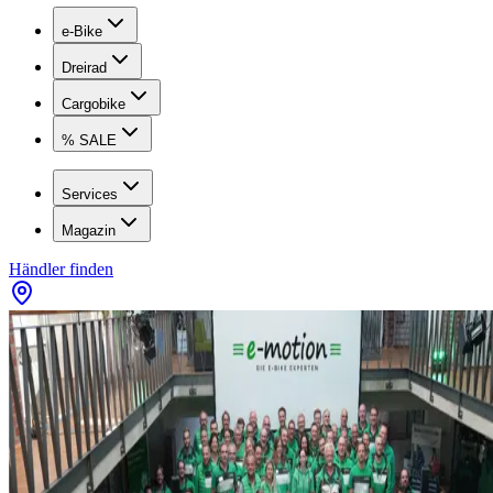
e-Bike
Dreirad
Cargobike
% SALE
Services
Magazin
Händler finden