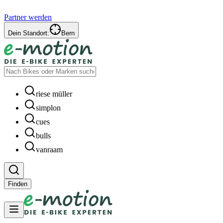
Partner werden
Dein Standort:
Bern
riese müller
simplon
cues
bulls
vanraam
Finden