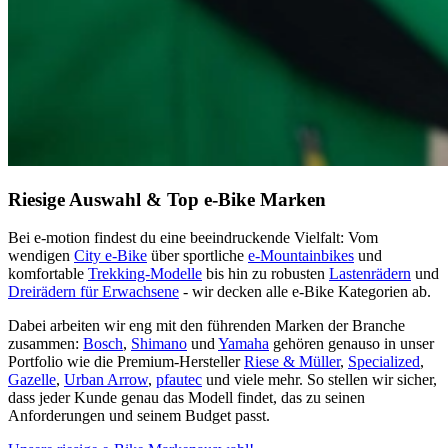
Riesige Auswahl & Top e-Bike Marken
Bei e‑motion findest du eine beeindruckende Vielfalt: Vom
wendigen
City e-Bike
über sportliche
e‑Mountainbikes
und
komfortable
Trekking‑Modelle
bis hin zu robusten
Lastenrädern
und
Dreirädern für Erwachsene
- wir decken alle e‑Bike Kategorien ab.
Dabei arbeiten wir eng mit den führenden Marken der Branche
zusammen:
Bosch
,
Shimano
und
Yamaha
gehören genauso in unser
Portfolio wie die Premium‑Hersteller
Riese & Müller
,
Specialized
,
Gazelle
,
Urban Arrow
,
pfautec
und viele mehr. So stellen wir sicher,
dass jeder Kunde genau das Modell findet, das zu seinen
Anforderungen und seinem Budget passt.