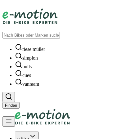
riese müller
simplon
bulls
cues
vanraam
Finden
e-Bike