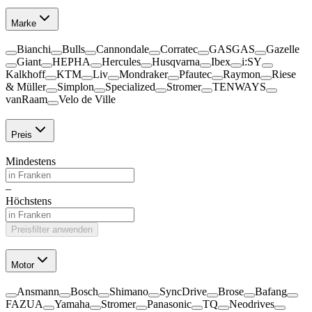
Marke
Bianchi
Bulls
Cannondale
Corratec
GASGAS
Gazelle
Giant
HEPHA
Hercules
Husqvarna
Ibex
i:SY
Kalkhoff
KTM
Liv
Mondraker
Pfautec
Raymon
Riese
& Müller
Simplon
Specialized
Stromer
TENWAYS
vanRaam
Velo de Ville
Preis
Mindestens
–
Höchstens
Preisfilter anwenden
Motor
Ansmann
Bosch
Shimano
SyncDrive
Brose
Bafang
FAZUA
Yamaha
Stromer
Panasonic
TQ
Neodrives