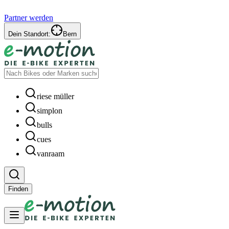
Partner werden
Dein Standort:
Bern
riese müller
simplon
bulls
cues
vanraam
Finden