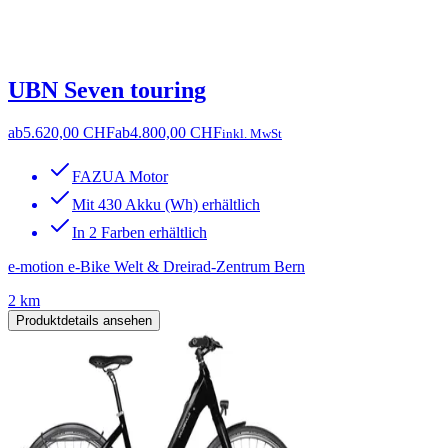
UBN Seven touring
ab
5.620,00 CHF
ab
4.800,00 CHF
inkl. MwSt
FAZUA Motor
Mit 430 Akku (Wh) erhältlich
In 2 Farben erhältlich
e-motion e-Bike Welt & Dreirad-Zentrum Bern
2 km
Produktdetails ansehen