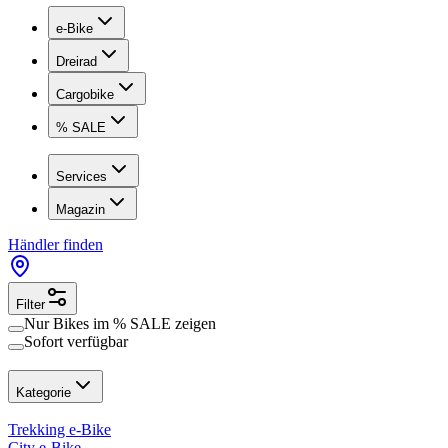
e-Bike
Dreirad
Cargobike
% SALE
Services
Magazin
Händler finden
Filter
Nur Bikes im
% SALE
zeigen
Sofort verfügbar
Kategorie
Trekking e-Bike
City e-Bike