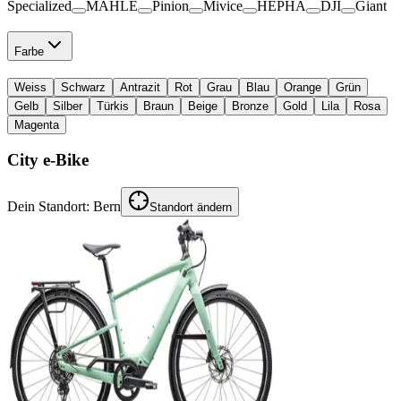
Specialized
MAHLE
Pinion
Mivice
HEPHA
DJI
Giant
Farbe
Weiss
Schwarz
Antrazit
Rot
Grau
Blau
Orange
Grün
Gelb
Silber
Türkis
Braun
Beige
Bronze
Gold
Lila
Rosa
Magenta
City e-Bike
Dein Standort:
Bern
Standort ändern