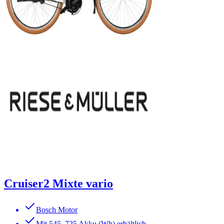
Cruiser2 Mixte vario
Bosch Motor
Mit 545, 725 Akku (Wh) erhältlich