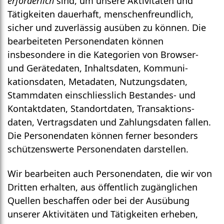
erforderlich
sind, um unsere Aktivitäten und
Tätig­keiten dauerhaft, menschen­freundlich,
sicher und zuverlässig ausüben zu können. Die
bearbeiteten Personen­daten können
insbesondere in die Kategorien von Browser-
und Gerätedaten, Inhalts­daten, Kommuni­
kations­daten, Meta­daten, Nutzungs­daten,
Stamm­daten einschliesslich Bestandes- und
Kontakt­daten, Standort­daten, Transaktions­
daten, Vertrags­daten und Zahlungs­daten fallen.
Die Personen­daten können ferner besonders
schützens­werte Personen­daten darstellen.
Wir bearbeiten auch Personen­daten, die wir von
Dritten erhalten, aus öffentlich zugäng­lichen
Quellen beschaffen oder bei der Ausübung
unserer Aktivitäten und Tätig­keiten erheben,