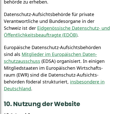
behörde zu erheben.
Daten­schutz-Aufsichts­behörde für private
Verantwortliche und Bundes­organe in der
Schweiz ist der
Eid­genössische Daten­schutz- und
Öffentlich­keits­beauftragte (EDÖB)
.
Europäische Daten­schutz-Aufsichts­behörden
sind als
Mit­glieder im Euro­päischen Daten­
schutz­ausschuss
(EDSA) organisiert. In einigen
Mitglied­staaten im Euro­päischen Wirtschafts­
raum (EWR) sind die Daten­schutz-Auf­sichts­
behörden föderal strukturiert,
insbesondere in
Deutsch­land
.
10. Nutzung der Website