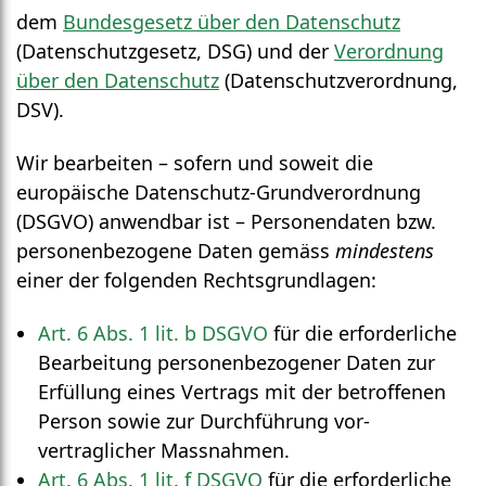
dem
Bundes­gesetz über den Daten­schutz
(Daten­schutz­gesetz, DSG) und der
Verordnung
über den Daten­schutz
(Daten­schutz­verordnung,
DSV).
Wir bearbeiten – sofern und soweit die
europäische Daten­schutz-Grund­verordnung
(DSGVO) anwendbar ist – Personen­daten bzw.
personenbezogene Daten gemäss
mindestens
einer der folgenden Rechts­grundlagen:
Art. 6 Abs. 1 lit. b DSGVO
für die erforderliche
Bearbeitung personen­bezogener Daten zur
Erfüllung eines Vertrags mit der betroffenen
Person sowie zur Durch­führung vor­
vertraglicher Mass­nahmen.
Art. 6 Abs. 1 lit. f DSGVO
für die erforderliche