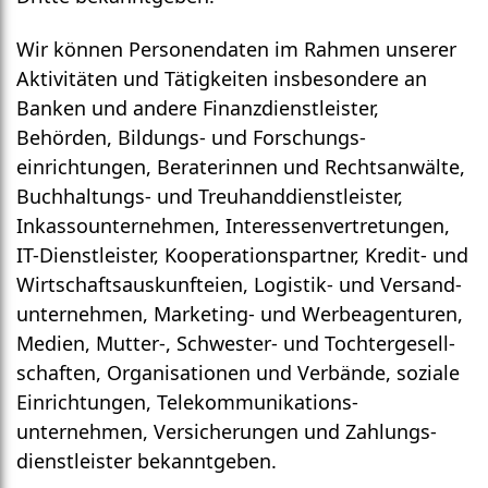
Wir können Personen­daten im Rahmen unserer
Aktivi­täten und Tätig­keiten insbesondere an
Banken und andere Finanz­dienstleister,
Behörden, Bildungs- und Forschungs­
einrichtungen, Berater­innen und Rechts­anwälte,
Buch­haltungs- und Treu­hand­dienst­leister,
Inkasso­unter­nehmen, Interessen­vertretungen,
IT-Dienst­leister, Kooperations­partner, Kredit- und
Wirt­schafts­auskunfteien, Logistik- und Ver­sand­
unter­nehmen, Marketing- und Werbe­agenturen,
Medien, Mutter-, Schwester- und Tochter­gesell­
schaften, Organi­sationen und Verbände, soziale
Ein­richtungen, Tele­kommunikations­
unternehmen, Ver­sicherungen und Zahlungs­
dienst­leister bekannt­geben.