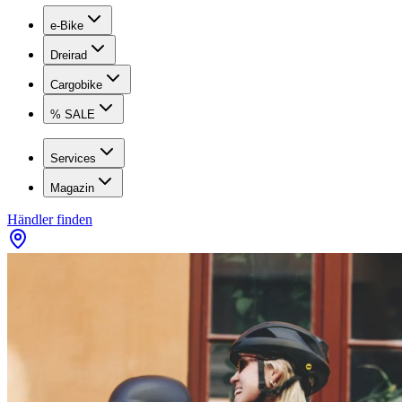
e-Bike
Dreirad
Cargobike
% SALE
Services
Magazin
Händler finden