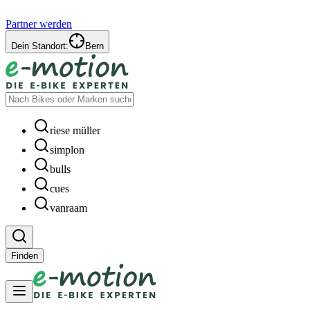
Partner werden
Dein Standort:
Bern
riese müller
simplon
bulls
cues
vanraam
Finden