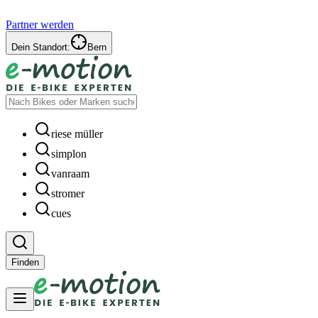
Partner werden
Dein Standort:
Bern
riese müller
simplon
vanraam
stromer
cues
Finden