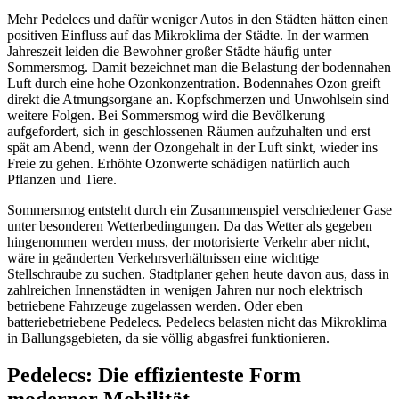
Mehr Pedelecs und dafür weniger Autos in den Städten hätten einen
positiven Einfluss auf das Mikroklima der Städte. In der warmen
Jahreszeit leiden die Bewohner großer Städte häufig unter
Sommersmog. Damit bezeichnet man die Belastung der bodennahen
Luft durch eine hohe Ozonkonzentration. Bodennahes Ozon greift
direkt die Atmungsorgane an. Kopfschmerzen und Unwohlsein sind
weitere Folgen. Bei Sommersmog wird die Bevölkerung
aufgefordert, sich in geschlossenen Räumen aufzuhalten und erst
spät am Abend, wenn der Ozongehalt in der Luft sinkt, wieder ins
Freie zu gehen. Erhöhte Ozonwerte schädigen natürlich auch
Pflanzen und Tiere.
Sommersmog entsteht durch ein Zusammenspiel verschiedener Gase
unter besonderen Wetterbedingungen. Da das Wetter als gegeben
hingenommen werden muss, der motorisierte Verkehr aber nicht,
wäre in geänderten Verkehrsverhältnissen eine wichtige
Stellschraube zu suchen. Stadtplaner gehen heute davon aus, dass in
zahlreichen Innenstädten in wenigen Jahren nur noch elektrisch
betriebene Fahrzeuge zugelassen werden. Oder eben
batteriebetriebene Pedelecs. Pedelecs belasten nicht das Mikroklima
in Ballungsgebieten, da sie völlig abgasfrei funktionieren.
Pedelecs: Die effizienteste Form