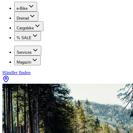
e-Bike
Dreirad
Cargobike
% SALE
Services
Magazin
Händler finden