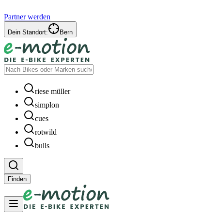
Partner werden
Dein Standort:
Bern
riese müller
simplon
cues
rotwild
bulls
Finden