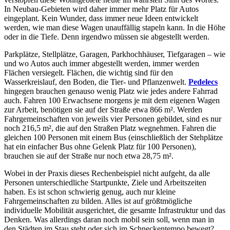
In Neubau-Gebieten wird daher immer mehr Platz für Autos
eingeplant. Kein Wunder, dass immer neue Ideen entwickelt
werden, wie man diese Wagen unauffällig stapeln kann. In die Höhe
oder in die Tiefe. Denn irgendwo müssen sie abgestellt werden.
Parkplätze, Stellplätze, Garagen, Parkhochhäuser, Tiefgaragen – wie
und wo Autos auch immer abgestellt werden, immer werden
Flächen versiegelt. Flächen, die wichtig sind für den
Wasserkreislauf, den Boden, die Tier- und Pflanzenwelt.
Pedelecs
hingegen brauchen genauso wenig Platz wie jedes andere Fahrrad
auch. Fahren 100 Erwachsene morgens je mit dem eigenen Wagen
zur Arbeit, benötigen sie auf der Straße etwa 866 m². Werden
Fahrgemeinschaften von jeweils vier Personen gebildet, sind es nur
noch 216,5 m², die auf den Straßen Platz wegnehmen. Fahren die
gleichen 100 Personen mit einem Bus (einschließlich der Stehplätze
hat ein einfacher Bus ohne Gelenk Platz für 100 Personen),
brauchen sie auf der Straße nur noch etwa 28,75 m².
Wobei in der Praxis dieses Rechenbeispiel nicht aufgeht, da alle
Personen unterschiedliche Startpunkte, Ziele und Arbeitszeiten
haben. Es ist schon schwierig genug, auch nur kleine
Fahrgemeinschaften zu bilden. Alles ist auf größtmögliche
individuelle Mobilität ausgerichtet, die gesamte Infrastruktur und das
Denken. Was allerdings daran noch mobil sein soll, wenn man in
den Städten im Stau steht oder sich im Schneckentempo bewegt?