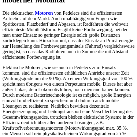
moderner Mobilität
Die elektrischen
Motoren
von Pedelecs sind die effizientesten
Antriebe auf dem Markt. Auch unabhängig von Fragen wie
Spritkosten, Platzbedarf und Abgasen, ist Radfahren die weltweit
effizienteste Mobilitätsform. Es gibt keine Fortbewegung, bei der
man unter Einsatz so geringer Energie solch große Distanzen
zurücklegen kann. Hinzu kommt, dass der Einsatz an Primärenergie
zur Herstellung des Fortbewegungsmittels (Fahrrad) vergleichsweise
gering ist, so dass das Radfahren auch in Summe die mit Abstand
effizienteste Fortbewegung ist.
Elektrische Motoren, wie sie auch in Pedelecs zum Einsatz
kommen, sind die effizientesten erhältlichen Antriebe unserer Zeit
(Wirkungsgrade um die 90 %). Ab einem Wirkungsgrad von 100 %
spricht man übrigens von einem Perpetuum mobile. Dieses hat aber
außer Lukas, dem Lokomotivführer, noch niemand bauen können.
Durch moderne Batterietechnologie ist es möglich, große Energien
sinnvoll und effizient zu speichern und dadurch auch mobile
Lösungen zu realisieren. Natürlich bewirken dezentrale
Energieerzeugung und Leitungstransport eine Verschlechterung des
Gesamtwirkungsgrades, trotzdem bleiben elektrische Systeme in der
Effizienz deutlich über allen anderen Lösungen, z.B.
Kraftstoffverbrennungsmotoren (Motorwirkungsgrad max. 35 %,
ein Mensch soll rein physikalisch einen Wirkungsgrad von 25 %