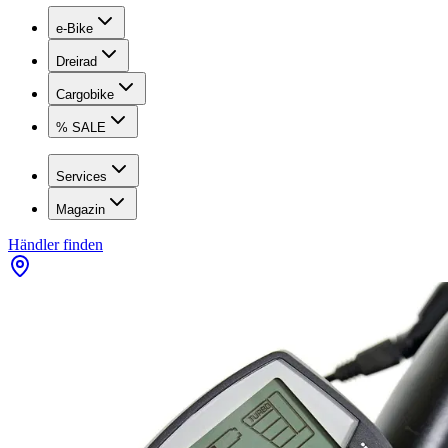
e-Bike
Dreirad
Cargobike
% SALE
Services
Magazin
Händler finden