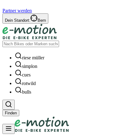
Partner werden
Dein Standort:
Bern
riese müller
simplon
cues
rotwild
bulls
Finden