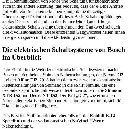
Die Kommunikation von Motor und Schaltung funktioniert aber
auch in die andere Richtung, das bedeutet, dass der e-Bike Antrieb
mit Hilfe von Sensoren erkennen kann, ob die derzeitige
Übersetzung effizient ist und auf dieser Basis Schaltempfehlungen
an das Display und damit an den Fahrer leiten kann. Einige
elektronische Schaltsysteme übernehmen den Gangwechsel auch
direkt vollautomatisch. Diese effizienten Gangwechsel helfen Ihnen
Energie zu sparen und die Akkuleistung zu schonen.
Die elektrischen Schaltsysteme von Bosch
im Überblick
Den Eintritt in die Welt der elektronischen Schaltsysteme machte
Bosch mit den beiden Shimano Nabenschaltungen, der
Nexus Di2
und der
Alfine Di2
. 2018 kamen dann zwei weitere elektronische
Kettenschaltungen von Shimano in die eShift Familie, die eine
besonders sportliche Fahrweise unterstützen sollen – die
Shimano
XTR Di2
und
Deore XT Di2
. Der Part „Di2“, wie er in allen
Namen der elektrischen Shimano Schaltungen vorkommt, steht für
Digital integrated Intelligence.
Das Bosch e-Shift funktioniert ebenfalls mit der
Rohloff E-14
Speedhub
und der vollautomatischen
NuVinci H-Sync
Nabenschaltung.