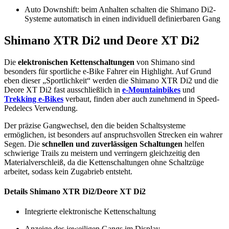
Auto Downshift: beim Anhalten schalten die Shimano Di2-
Systeme automatisch in einen individuell definierbaren Gang
Shimano XTR Di2 und Deore XT Di2
Die
elektronischen Kettenschaltungen
von Shimano sind
besonders für sportliche e-Bike Fahrer ein Highlight. Auf Grund
eben dieser „Sportlichkeit“ werden die Shimano XTR Di2 und die
Deore XT Di2 fast ausschließlich in
e-Mountainbikes
und
Trekking e-Bikes
verbaut, finden aber auch zunehmend in Speed-
Pedelecs Verwendung.
Der präzise Gangwechsel, den die beiden Schaltsysteme
ermöglichen, ist besonders auf anspruchsvollen Strecken ein wahrer
Segen. Die
schnellen und zuverlässigen Schaltungen
helfen
schwierige Trails zu meistern und verringern gleichzeitig den
Materialverschleiß, da die Kettenschaltungen ohne Schaltzüge
arbeitet, sodass kein Zugabrieb entsteht.
Details Shimano XTR Di2/Deore XT Di2
Integrierte elektronische Kettenschaltung
Anzeige des jeweiligen Gangs im Display