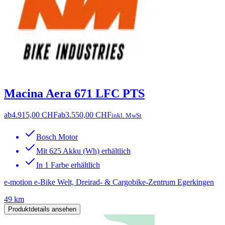
Macina Aera 671 LFC PTS
ab
4.915,00 CHF
ab
3.550,00 CHF
inkl. MwSt
Bosch Motor
Mit 625 Akku (Wh) erhältlich
In 1 Farbe erhältlich
e-motion e-Bike Welt, Dreirad- & Cargobike-Zentrum Egerkingen
49 km
Produktdetails ansehen