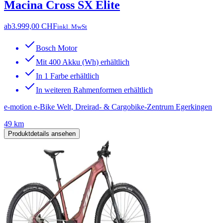
Macina Cross SX Elite
ab
3.999,00 CHF
inkl. MwSt
Bosch Motor
Mit 400 Akku (Wh) erhältlich
In 1 Farbe erhältlich
In weiteren Rahmenformen erhältlich
e-motion e-Bike Welt, Dreirad- & Cargobike-Zentrum Egerkingen
49 km
Produktdetails ansehen