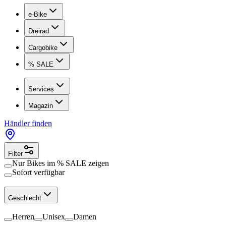
e-Bike
Dreirad
Cargobike
% SALE
Services
Magazin
Händler finden
Filter
Nur Bikes im
% SALE
zeigen
Sofort verfügbar
Geschlecht
Herren
Unisex
Damen