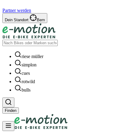
Partner werden
Dein Standort:
Bern
riese müller
simplon
cues
rotwild
bulls
Finden