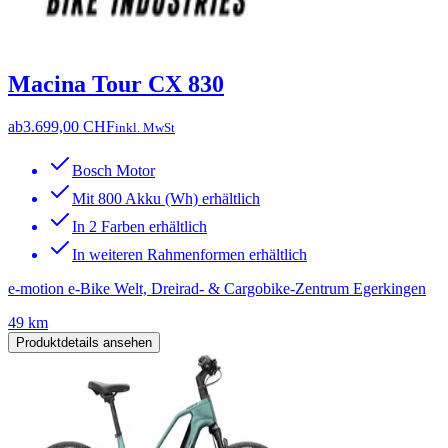
Macina Tour CX 830
ab
3.699,00 CHF
inkl. MwSt
Bosch Motor
Mit 800 Akku (Wh) erhältlich
In 2 Farben erhältlich
In weiteren Rahmenformen erhältlich
e-motion e-Bike Welt, Dreirad- & Cargobike-Zentrum Egerkingen
49 km
Produktdetails ansehen