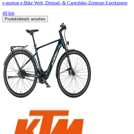
e-motion e-Bike Welt, Dreirad- & Cargobike-Zentrum Egerkingen
49 km
Produktdetails ansehen