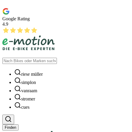
Google Rating
4.9
riese müller
simplon
vanraam
stromer
cues
Finden