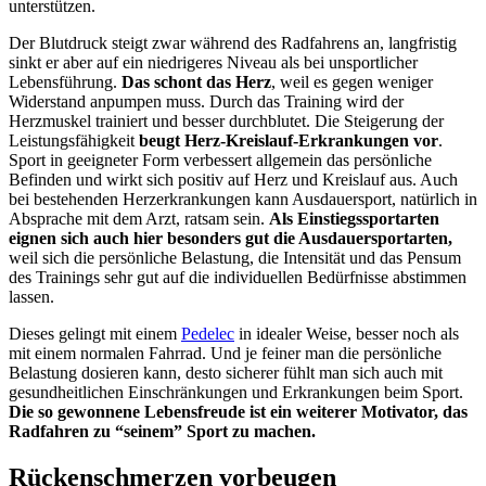
unterstützen.
Der Blutdruck steigt zwar während des Radfahrens an, langfristig
sinkt er aber auf ein niedrigeres Niveau als bei unsportlicher
Lebensführung.
Das schont das Herz
, weil es gegen weniger
Widerstand anpumpen muss. Durch das Training wird der
Herzmuskel trainiert und besser durchblutet. Die Steigerung der
Leistungsfähigkeit
beugt Herz-Kreislauf-Erkrankungen vor
.
Sport in geeigneter Form verbessert allgemein das persönliche
Befinden und wirkt sich positiv auf Herz und Kreislauf aus. Auch
bei bestehenden Herzerkrankungen kann Ausdauersport, natürlich in
Absprache mit dem Arzt, ratsam sein.
Als Einstiegssportarten
eignen sich auch hier besonders gut die Ausdauersportarten,
weil sich die persönliche Belastung, die Intensität und das Pensum
des Trainings sehr gut auf die individuellen Bedürfnisse abstimmen
lassen.
Dieses gelingt mit einem
Pedelec
in idealer Weise, besser noch als
mit einem normalen Fahrrad. Und je feiner man die persönliche
Belastung dosieren kann, desto sicherer fühlt man sich auch mit
gesundheitlichen Einschränkungen und Erkrankungen beim Sport.
Die so gewonnene Lebensfreude ist ein weiterer Motivator, das
Radfahren zu “seinem” Sport zu machen.
Rückenschmerzen vorbeugen