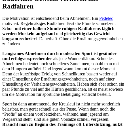
Radfahren
Die Motivation ist entscheidend beim Abnehmen. Ein
Pedelec
motiviert. Regelmäßiges Radfahren lässt die Pfunde schmelzen.
Schon
mit einer halben Stunde ruhigen Radfahrens täglich
werden Muskeln aufgebaut
und
gleichzeitig das Gewicht
langsam reduziert
. Dauerhaft. Ohne die Ernährungsgewohnheiten
zu ändern.
Langsames Abnehmen durch moderaten Sport ist gesünder
und erfolgversprechender
als jede Wunderdiätkur. Schnelles
Abnehmen bedeutet noch schnelleres Zunehmen, sobald man mit
dem Hungern aufhört. Und irgendwann kommt dieser Moment.
Denn der kurzfristige Erfolg von Schnellkuren basiert weder auf
einer Umstellung der Ernährungsgewohnheiten, noch auf einer
Umstellung der Verhaltensgewohnheiten. Haben sich aber schon ein
paar Pfunde zu viel auf die Hüften geschlichen, ist es meist sowieso
um die Motivation für sportliche Betätigung schlecht bestellt.
Sport ist dann anstrengend, der Kreislauf ist nicht mehr sonderlich
belastbar, man gerät schnell aus der Puste. Wenn dann noch die
“Profis” an einem vorüberziehen, während man japsend am
Wegesrand steht, sind alle guten Vorsätze schnell vergessen.
Braucht man zu Beginn des Trainings oft Unterstützung, nutzt