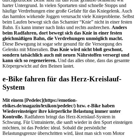
harter Untergrund. In vielen Sportarten sind schnelle Stopps und
häufige Verdrehungen eine große Gefahr für das Kniegelenk. Auch
das harmlos wirkende Joggen verursacht viele Knieprobleme. Selbst
beim Laufen bewegt sich das Scharnier “Knie” nicht in einer festen
Bahn. Es kann immer nach links und rechts ausbrechen.
Anders
beim Radfahren, dort bewegt sich das Knie in einer festen
gleichmäßigen Bahn, die Verdrehungen unmöglich macht.
Diese Bewegung ist sogar sehr gesund für die Versorgung des
Gelenks mit Mineralien.
Das Knie wird nicht bloß geschont,
sondern tatsächlich auch mit neuen Nährstoffen versorgt und
kann sich so regenerieren.
Und das alles ohne, dass das gesamte
Körpergewicht auf den Beinen lastet.
e-Bike fahren für das Herz-Kreislauf-
System
Mit einem [Pedelec](https://emotion-
ebikes.de/magazin/lexikon/pedelec/) bzw. e-Bike haben
Wiedereinsteiger ihre körperliche Belastung immer unter
Kontrolle.
Radfahren bringt das Herz-Kreislauf-System in
Schwung. Für Untrainierte, die sanft wieder in den Sport einsteigen
möchten, ist das Pedelec ideal. Sobald die persönliche
Belastungsgrenze überschritten wird, lässt man sich vom Motor