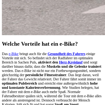
Welche Vorteile hat ein e-Bike?
Das
e-Bike
bringt auch für die
Gesundheit des Fahrers
einige
Vorteile mit sich. So befindet sich der Radfahrer im optimalen
Bereich in Sachen Puls,
aktiviert den
Herz-Kreislauf
und sorgt
darüber hinaus dafür, dass die
Muskeln und die Gelenke trainiert
werden. Das e-Bike ist nicht nur ein Fortbewegungsmittel, sondern
gleichzeitig der
persönliche Fitnesstrainer
. Das liegt daran, weil
der Fahrer das Gewicht relativiert. Der Fahrer fährt somit immer im
optimalen Pulsbereich
und erreicht eine außergewöhnlich
hohe
und konstante Kalorienverbrennung
. Wie Studien belegen, hat
der Fahrer mit dem e-Bike auch mehr Spaß. Normale
Fahrradbesitzer quälen sich, während die Tour mit dem e-Bike alles
andere als anstrengend ist. Dennoch verbraucht der Mensch
Kalorien, hält sich fit und hat sogar
Spaß am Sport
.