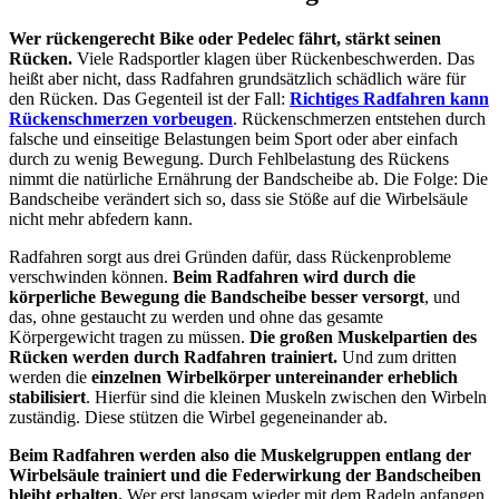
Wer rückengerecht Bike oder Pedelec fährt, stärkt seinen
Rücken.
Viele Radsportler klagen über Rückenbeschwerden. Das
heißt aber nicht, dass Radfahren grundsätzlich schädlich wäre für
den Rücken. Das Gegenteil ist der Fall:
Richtiges Radfahren kann
Rückenschmerzen vorbeugen
. Rückenschmerzen entstehen durch
falsche und einseitige Belastungen beim Sport oder aber einfach
durch zu wenig Bewegung. Durch Fehlbelastung des Rückens
nimmt die natürliche Ernährung der Bandscheibe ab. Die Folge: Die
Bandscheibe verändert sich so, dass sie Stöße auf die Wirbelsäule
nicht mehr abfedern kann.
Radfahren sorgt aus drei Gründen dafür, dass Rückenprobleme
verschwinden können.
Beim Radfahren wird durch die
körperliche Bewegung die Bandscheibe besser versorgt
, und
das, ohne gestaucht zu werden und ohne das gesamte
Körpergewicht tragen zu müssen.
Die großen Muskelpartien des
Rücken werden durch Radfahren trainiert.
Und zum dritten
werden die
einzelnen Wirbelkörper untereinander erheblich
stabilisiert
. Hierfür sind die kleinen Muskeln zwischen den Wirbeln
zuständig. Diese stützen die Wirbel gegeneinander ab.
Beim Radfahren werden also die Muskelgruppen entlang der
Wirbelsäule trainiert und die Federwirkung der Bandscheiben
bleibt erhalten.
Wer erst langsam wieder mit dem Radeln anfangen