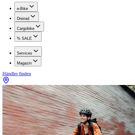
e-Bike
Dreirad
Cargobike
% SALE
Services
Magazin
Händler finden