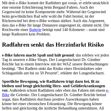
Mit dem e-Bike kommt der Radfahrer gut voran, er erlebt tatsächlich
eine enorme Erleichterung beim Bergauf-Fahren. Auch der
Gegenwind ist keine Komponente mehr. Während der Gegenwind
beim gewöhnlichen Rad sehr wohl die Fahrt bremst, ist der
Rückenwind bei dem e-Bike weitaus stärker. Auch das Argument,
dass das e-Bike für lange Distanzen ungeeignet ist, stimmt nicht. Die
Reichweite einer
Batterie
beträgt rund 140 Kilometer – somit sind
lange Radtouren kein Problem.
Radfahren senkt das Herzinfarkt Risiko
e-Bike fahren macht Spaß und hält gesund
: das erleben wir jeden
Tag in unseren e-Bike Shops. Der Lungenfacharzt Dr. Günther
Reichle hat in einem Interview mit der WAZ unsere Beobachtungen
bestätigt. “Bei Radlern sinkt das Risiko eines Herzinfarktes oder
Schlaganfalls um bis zu 50 Prozent”, erklärte der Lungenfacharzt.
Sportliche Bewegung, wie Radfahren trägt dazu bei, fit zu
bleiben und beugt gleichzeitig Herz- und Gefäßerkrankungen
vor.
Außerdem schont Radfahren oder eben das Fahren mit einem
e-
Bike
die Gelenke. Der Lungenfacharzt Dr. Günther Reichle betont
sogar, dass Radfahren durchaus positive Auswirkungen haben
könne bei einer chronischen Erkrankung. Die Bewegung könne
helfen und gleichzeitig die ärztliche Behandlung unterstützen. All