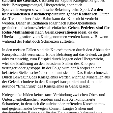
schonen die Gelenke.
Ursachen für kaputte Kniegelenke gibt es
viele: Bewegungsmangel, Übergewicht, aber auch
Sportverletzungen sowie falsche Belastung beim Sport.
Zu den
knieschonensten Ausdauersportarten gehört Radfahren.
Durch
das Treten in einer festen Bahn kann das Knie nicht verdreht
werden. Daher ist Radfahren sogar nach Knie-Operationen
gesünder und schmerzfreier als einfaches Gehen.
Pedelecs sind für
Reha-Maßnahmen nach Gelenkoperationen ideal,
da die
Überlastung sofort vom Knie genommen werden kann, z. B. wenn
während der Fahrt doch Schmerzen auftreten.
In den meisten Fällen sind die Knieschmerzen durch den Abbau der
Knorpelschicht verursacht. Ist die Belastung auf das Gelenk zu groß
oder zu einseitig, zum Beispiel durch Joggen oder Übergewicht,
wird die Ernährung an den belasteten Stellen des Knorpels
verringert oder gestoppt. In der Folge wird der Knorpel an den
belasteten Stellen schwächer und baut sich ab. Das Knie schmerzt.
Durch Bewegung des Kniegelenks werden wichtige Mineralien aus
der Gelenkschmiere in den Knorpel transportiert und damit die
gesunde “Ernährung” des Kniegelenks in Gang gesetzt.
Kniegelenke bilden keine starre Verbindung zwischen Ober- und
Unterschenkelknochen, sondern sind eine Art komplizierte
Scharniere, in dem sich die aufeinander treffenden Knochen mit-
und gegeneinander bewegen können. Langes Stehen und
durchgedrückte Beine sind für das Knie genauso belastend wie