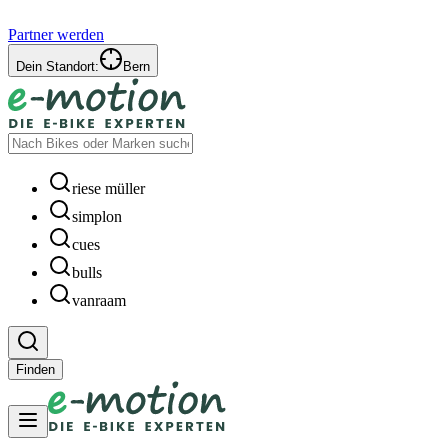
Partner werden
Dein Standort:
Bern
riese müller
simplon
cues
bulls
vanraam
Finden