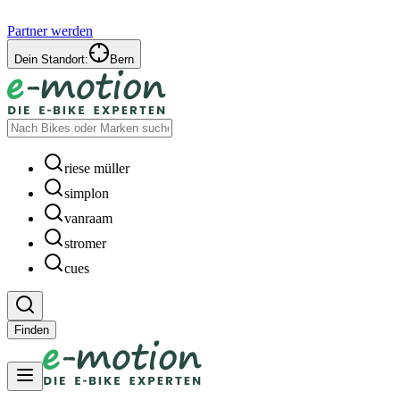
Partner werden
Dein Standort:
Bern
riese müller
simplon
vanraam
stromer
cues
Finden