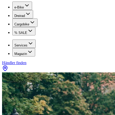
e-Bike
Dreirad
Cargobike
% SALE
Services
Magazin
Händler finden