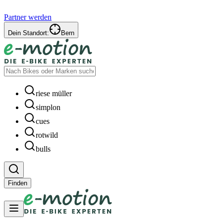
Partner werden
Dein Standort:
Bern
riese müller
simplon
cues
rotwild
bulls
Finden