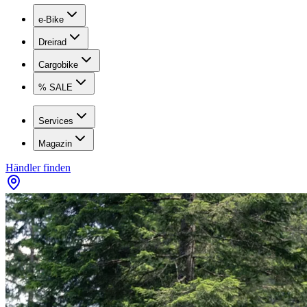
e-Bike
Dreirad
Cargobike
% SALE
Services
Magazin
Händler finden