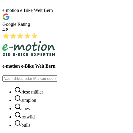
e-motion e-Bike Welt Bern
Google Rating
4.8
e-motion e-Bike Welt Bern
riese müller
simplon
cues
rotwild
bulls