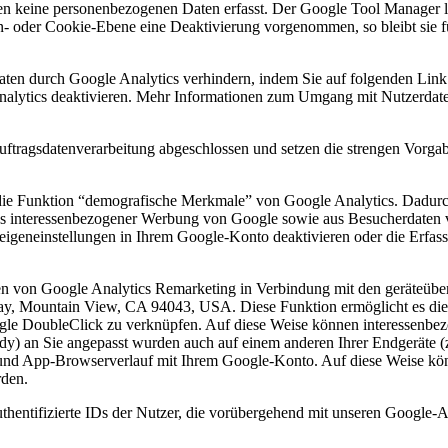
n keine personenbezogenen Daten erfasst. Der Google Tool Manager lös
 oder Cookie-Ebene eine Deaktivierung vorgenommen, so bleibt sie fü
aten durch Google Analytics verhindern, indem Sie auf folgenden Link 
nalytics deaktivieren. Mehr Informationen zum Umgang mit Nutzerdate
uftragsdatenverarbeitung abgeschlossen und setzen die strengen Vorg
die Funktion “demografische Merkmale” von Google Analytics. Dadurch 
aus interessenbezogener Werbung von Google sowie aus Besucherdaten 
zeigeneinstellungen in Ihrem Google-Konto deaktivieren oder die Erfa
en von Google Analytics Remarketing in Verbindung mit den geräteü
way, Mountain View, CA 94043, USA. Diese Funktion ermöglicht es die
 DoubleClick zu verknüpfen. Auf diese Weise können interessenbezoge
dy) an Sie angepasst wurden auch auf einem anderen Ihrer Endgeräte (
 und App-Browserverlauf mit Ihrem Google-Konto. Auf diese Weise kö
rden.
uthentifizierte IDs der Nutzer, die vorübergehend mit unseren Google-