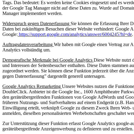
Tags. Das bedeutet: Es werden keine Cookies eingesetzt und es werde
der Google Tag Manager nicht auf diese Daten zu. Wurde auf Domain-
Manager implementiert werden.
Widerspruch gegen Datenerfassung
Sie können die Erfassung Ihrer D
Daten bei zukünftigen Besuchen dieser Website verhindert: Google A
Google:
https://support.google.com/analytics/answer/6004245?hl=de
.
Auftragsdatenverarbeitung
Wir haben mit Google einen Vertrag zur A
Analytics vollständig um.
Demografische Merkmale bei Google Analytics
Diese Website nutzt 
und Interessen der Seitenbesucher enthalten. Diese Daten stammen 
zugeordnet werden. Sie können diese Funktion jederzeit über die An
gegen Datenerfassung” dargestellt generell untersagen.
Google Analytics Remarketing
Unsere Websites nutzen die Funktion
DoubleClick. Anbieter ist die Google Inc., 1600 Amphitheatre Park
den geräteübergreifenden Funktionen von Google AdWords und Google
früheren Nutzungs- und Surfverhaltens auf einem Endgerät (z.B. Han
Einwilligung erteilt, verknüpft Google zu diesem Zweck Ihren Web-
anmelden, dieselben personalisierten Werbebotschaften geschaltet we
Zur Unterstützung dieser Funktion erfasst Google Analytics google-a
geräteübergreifende Anzeigenwerbung zu definieren und zu erstellen.