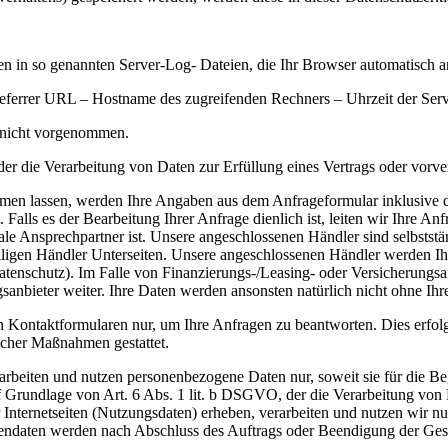
en in so genannten Server-Log- Dateien, die Ihr Browser automatisch an
ferrer URL – Hostname des zugreifenden Rechners – Uhrzeit der Serv
 nicht vorgenommen.
der die Verarbeitung von Daten zur Erfüllung eines Vertrags oder vorve
en lassen, werden Ihre Angaben aus dem Anfrageformular inklusive 
 Falls es der Bearbeitung Ihrer Anfrage dienlich ist, leiten wir Ihre A
ale Ansprechpartner ist. Unsere angeschlossenen Händler sind selbstst
iligen Händler Unterseiten. Unsere angeschlossenen Händler werden I
nschutz). Im Falle von Finanzierungs-/Leasing- oder Versicherungsanfr
sanbieter weiter. Ihre Daten werden ansonsten natürlich nicht ohne Ih
 Kontaktformularen nur, um Ihre Anfragen zu beantworten. Dies erfolg
licher Maßnahmen gestattet.
arbeiten und nutzen personenbezogene Daten nur, soweit sie für die B
auf Grundlage von Art. 6 Abs. 1 lit. b DSGVO, der die Verarbeitung vo
Internetseiten (Nutzungsdaten) erheben, verarbeiten und nutzen wir nu
ndaten werden nach Abschluss des Auftrags oder Beendigung der Gesc