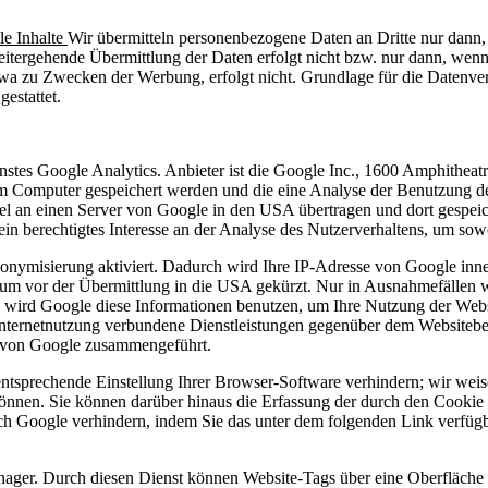
le Inhalte
Wir übermitteln personenbezogene Daten an Dritte nur dann
weitergehende Übermittlung der Daten erfolgt nicht bzw. nur dann, wen
twa zu Zwecken der Werbung, erfolgt nicht. Grundlage für die Datenvera
estattet.
nstes Google Analytics. Anbieter ist die Google Inc., 1600 Amphith
em Computer gespeichert werden und die eine Analyse der Benutzung d
el an einen Server von Google in den USA übertragen und dort gespeic
ein berechtigtes Interesse an der Analyse des Nutzerverhaltens, um so
onymisierung aktiviert. Dadurch wird Ihre IP-Adresse von Google inne
um vor der Übermittlung in die USA gekürzt. Nur in Ausnahmefällen w
te wird Google diese Informationen benutzen, um Ihre Nutzung der Webs
nternetnutzung verbundene Dienstleistungen gegenüber dem Websitebe
n von Google zusammengeführt.
tsprechende Einstellung Ihrer Browser-Software verhindern; wir weisen
önnen. Sie können darüber hinaus die Erfassung der durch den Cookie 
ch Google verhindern, indem Sie das unter dem folgenden Link verfügb
ger. Durch diesen Dienst können Website-Tags über eine Oberfläche 