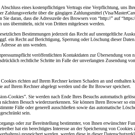
 Abschluss eines kostenpflichtigen Vertrags eine Verpflichtung, uns 
 Zahlungsverkehr über die gängigen Zahlungsmittel (Visa/MasterCard, L
ie daran, dass die Adresszeile des Browsers von “http://” auf “https:
 uns übermitteln, nicht von Dritten mitgelesen werden.
setzlichen Bestimmungen jederzeit das Recht auf unentgeltliche Ausk
gf. ein Recht auf Berichtigung, Sperrung oder Löschung dieser Date
n Adresse an uns wenden.
essumspflicht veröffentlichten Kontaktdaten zur Übersendung von ni
ausdrücklich rechtliche Schritte im Falle der unverlangten Zusendung 
. Cookies richten auf Ihrem Rechner keinen Schaden an und enthalten k
die auf Ihrem Rechner abgelegt werden und die Ihr Browser speichert.
ion-Cookies”. Sie werden nach Ende Ihres Besuchs automatisch gelösch
m nächsten Besuch wiederzuerkennen. Sie können Ihren Browser so eins
timmte Fälle oder generell ausschließen sowie das automatische Lösch
geschränkt sein.
gangs oder zur Bereitstellung bestimmter, von Ihnen erwünschter Funk
eiber hat ein berechtigtes Interesse an der Speicherung von Cookies zu
verhaltens) gespeichert werden, werden diese in dieser Datenschutzerk