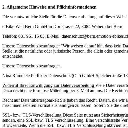
2. Allgemeine Hinweise und Pflichtinformationen
Die verantwortliche Stelle für die Datenverarbeitung auf dieser Websit
e-Bike Welt Bern GmbH
in
Dorfstrasse 22
,
3084
Wabern bei Bern
Telefon:
031 961 15 03
, E-Mail:
datenschutz@bern.emotion-ebikes.c
Unsere Datenschutzbeauftragte: "Wir weisen darauf hin, dass kein D
Stelle ist die natürliche oder juristische Person, die allein oder g
entscheidet.
Unsere Datenschutzbeauftragte:
Nina Rümmele Perfekter Datenschutz (OT) GmbH Speicherstraße 13
Widerruf Ihrer Einwilligung zur Datenverarbeitung
Viele Datenverarbe
Dazu reicht eine formlose Mitteilung per E-Mail an uns. Die Rechtmä
Recht auf Datenübertragbarkeit
Sie haben das Recht, Daten, die wir a
maschinenlesbaren Format aushändigen zu lassen. Sofern Sie die direk
SSL- bzw. TLS-Verschlüsselung
Diese Seite nutzt aus Sicherheitsgr
senden, eine SSL-bzw. TLS Verschlüsselung. Eine verschlüsselte Verb
Browserzeile. Wenn die SSL- bzw. TLS-Verschlüsselung aktiviert ist, 