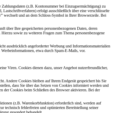
Ihre Zahlungsdaten (z.B. Kontonummer bei Einzugsermächtigung) zu
astschriftverfahren) erfolgt ausschließlich über eine verschlüsselte
//” wechselt und an dem Schloss-Symbol in Ihrer Browserzeile. Bei
unft über Ihre gespeicherten personenbezogenen Daten, deren
n. Hierzu sowie zu weiteren Fragen zum Thema personenbezogene
cht ausdrücklich angeforderter Werbung und Informationsmaterialien
von Werbeinformationen, etwa durch Spam-E-Mails, vor.
eine Viren. Cookies dienen dazu, unser Angebot nutzerfreundlicher,
t. Andere Cookies bleiben auf Ihrem Endgerät gespeichert bis Sie
tellen, dass Sie über das Setzen von Cookies informiert werden und
en der Cookies beim Schließen des Browser aktivieren. Bei der
tionen (z.B. Warenkorbfunktion) erforderlich sind, werden auf
r technisch fehlerfreien und optimierten Bereitstellung seiner
lärung gesondert behandelt.