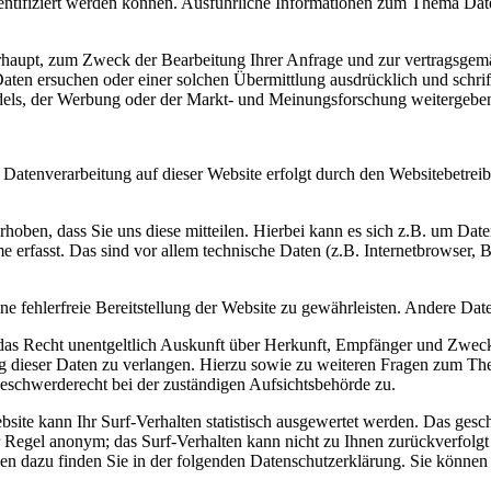
dentifiziert werden können. Ausführliche Informationen zum Thema Dat
rhaupt, zum Zweck der Bearbeitung Ihrer Anfrage und zur vertragsge
Daten ersuchen oder einer solchen Übermittlung ausdrücklich und schrif
els, der Werbung oder der Markt- und Meinungsforschung weitergebe
 Datenverarbeitung auf dieser Website erfolgt durch den Websitebetre
hoben, dass Sie uns diese mitteilen. Hierbei kann es sich z.B. um Dat
rfasst. Das sind vor allem technische Daten (z.B. Internetbrowser, Be
ine fehlerfreie Bereitstellung der Website zu gewährleisten. Andere D
 das Recht unentgeltlich Auskunft über Herkunft, Empfänger und Zweck
 dieser Daten zu verlangen. Hierzu sowie zu weiteren Fragen zum The
eschwerderecht bei der zuständigen Aufsichtsbehörde zu.
ite kann Ihr Surf-Verhalten statistisch ausgewertet werden. Das gesc
 Regel anonym; das Surf-Verhalten kann nicht zu Ihnen zurückverfolgt
nen dazu finden Sie in der folgenden Datenschutzerklärung. Sie könne