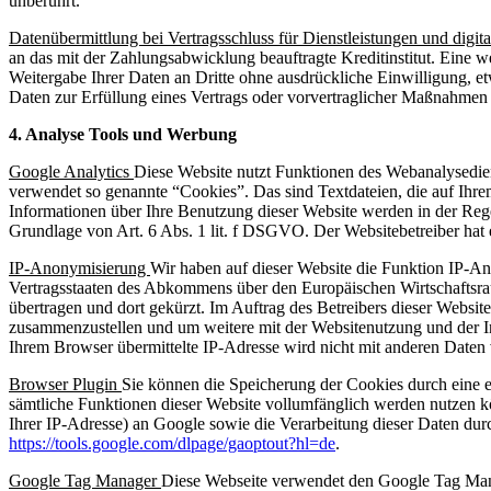
unberührt.
Datenübermittlung bei Vertragsschluss für Dienstleistungen und digita
an das mit der Zahlungsabwicklung beauftragte Kreditinstitut. Eine 
Weitergabe Ihrer Daten an Dritte ohne ausdrückliche Einwilligung, e
Daten zur Erfüllung eines Vertrags oder vorvertraglicher Maßnahmen g
4. Analyse Tools und Werbung
Google Analytics
Diese Website nutzt Funktionen des Webanalysedie
verwendet so genannte “Cookies”. Das sind Textdateien, die auf Ihr
Informationen über Ihre Benutzung dieser Website werden in der Reg
Grundlage von Art. 6 Abs. 1 lit. f DSGVO. Der Websitebetreiber hat 
IP-Anonymisierung
Wir haben auf dieser Website die Funktion IP-An
Vertragsstaaten des Abkommens über den Europäischen Wirtschaftsra
übertragen und dort gekürzt. Im Auftrag des Betreibers dieser Websi
zusammenzustellen und um weitere mit der Websitenutzung und der I
Ihrem Browser übermittelte IP-Adresse wird nicht mit anderen Date
Browser Plugin
Sie können die Speicherung der Cookies durch eine en
sämtliche Funktionen dieser Website vollumfänglich werden nutzen k
Ihrer IP-Adresse) an Google sowie die Verarbeitung dieser Daten dur
https://tools.google.com/dlpage/gaoptout?hl=de
.
Google Tag Manager
Diese Webseite verwendet den Google Tag Mana