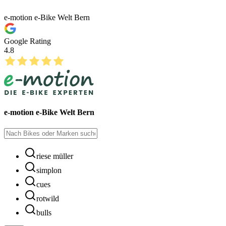
e-motion e-Bike Welt Bern
Google Rating
4.8
e-motion e-Bike Welt Bern
riese müller
simplon
cues
rotwild
bulls