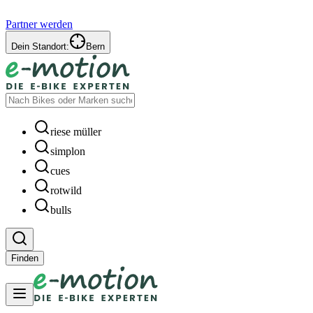
Partner werden
Dein Standort:
Bern
riese müller
simplon
cues
rotwild
bulls
Finden