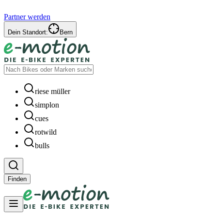
Partner werden
Dein Standort:
Bern
riese müller
simplon
cues
rotwild
bulls
Finden