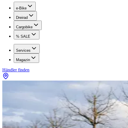
e-Bike
Dreirad
Cargobike
% SALE
Services
Magazin
Händler finden