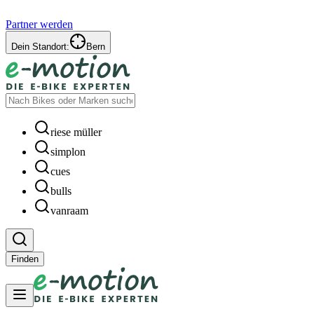
Partner werden
Dein Standort:
Bern
riese müller
simplon
cues
bulls
vanraam
Finden