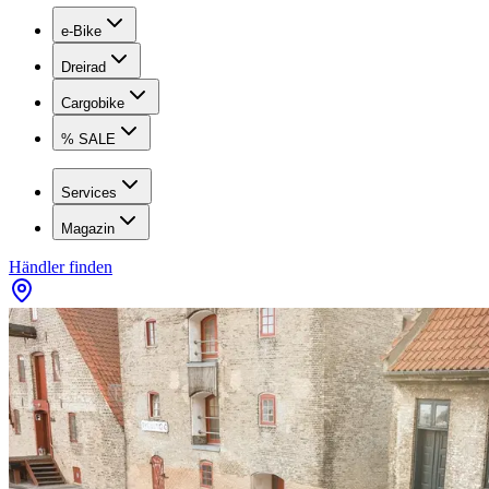
e-Bike
Dreirad
Cargobike
% SALE
Services
Magazin
Händler finden