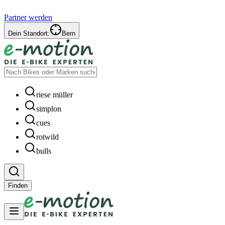
Partner werden
Dein Standort:
Bern
riese müller
simplon
cues
rotwild
bulls
Finden