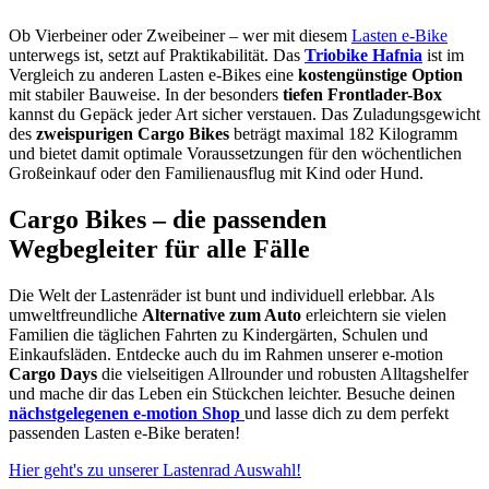
Ob Vierbeiner oder Zweibeiner – wer mit diesem
Lasten e-Bike
unterwegs ist, setzt auf Praktikabilität. Das
Triobike Hafnia
ist im
Vergleich zu anderen Lasten e-Bikes eine
kostengünstige Option
mit stabiler Bauweise. In der besonders
tiefen Frontlader-Box
kannst du Gepäck jeder Art sicher verstauen. Das Zuladungsgewicht
des
zweispurigen Cargo Bikes
beträgt maximal 182 Kilogramm
und bietet damit optimale Voraussetzungen für den wöchentlichen
Großeinkauf oder den Familienausflug mit Kind oder Hund.
Cargo Bikes – die passenden
Wegbegleiter für alle Fälle
Die Welt der Lastenräder ist bunt und individuell erlebbar. Als
umweltfreundliche
Alternative zum Auto
erleichtern sie vielen
Familien die täglichen Fahrten zu Kindergärten, Schulen und
Einkaufsläden. Entdecke auch du im Rahmen unserer e-motion
Cargo Days
die vielseitigen Allrounder und robusten Alltagshelfer
und mache dir das Leben ein Stückchen leichter. Besuche deinen
nächstgelegenen e-motion Shop
und lasse dich zu dem perfekt
passenden Lasten e-Bike beraten!
Hier geht's zu unserer Lastenrad Auswahl!