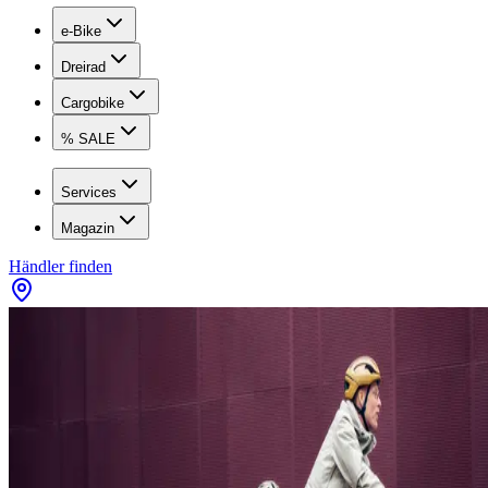
e-Bike
Dreirad
Cargobike
% SALE
Services
Magazin
Händler finden