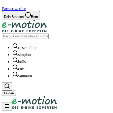
Partner werden
Dein Standort:
Bern
riese müller
simplon
bulls
cues
vanraam
Finden