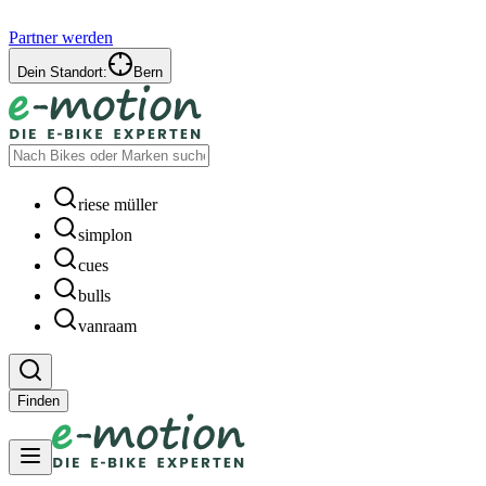
Partner werden
Dein Standort:
Bern
riese müller
simplon
cues
bulls
vanraam
Finden