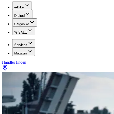
e-Bike
Dreirad
Cargobike
% SALE
Services
Magazin
Händler finden