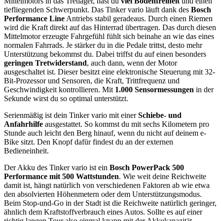
Mittelmotors in das Tretlager, hast du
viel Bodenfreiheit
und einen
tiefliegenden Schwerpunkt. Das Tinker vario läuft dank des
Bosch
Performance Line
Antriebs stabil geradeaus. Durch einen Riemen
wird die Kraft direkt auf das Hinterrad übertragen. Das durch diesen
Mittelmotor erzeugte Fahrgefühl fühlt sich beinahe an wie das eines
normalen Fahrrads. Je stärker du in die Pedale trittst, desto mehr
Unterstützung bekommst du. Dabei triffst du auf einen besonders
geringen Tretwiderstand
, auch dann, wenn der Motor
ausgeschaltet ist. Dieser besitzt eine elektronische Steuerung mit 32-
Bit-Prozessor und Sensoren, die Kraft, Trittfrequenz und
Geschwindigkeit kontrollieren. Mit
1.000 Sensormessungen
in der
Sekunde wirst du so optimal unterstützt.
Serienmäßig ist dein Tinker vario mit einer
Schiebe- und
Anfahrhilfe
ausgestattet. So kommst du mit sechs Kilometern pro
Stunde auch leicht den Berg hinauf, wenn du nicht auf deinem e-
Bike sitzt. Den Knopf dafür findest du an der externen
Bedieneinheit.
Der Akku des Tinker vario ist ein
Bosch PowerPack 500
Performance mit 500 Wattstunden
. Wie weit deine Reichweite
damit ist, hängt natürlich von verschiedenen Faktoren ab wie etwa
den absolvierten Höhenmetern oder dem Unterstützungsmodus.
Beim Stop-und-Go in der Stadt ist die Reichweite natürlich geringer,
ähnlich dem Kraftstoffverbrauch eines Autos. Sollte es auf einer
richtig langen Tour also einmal knapp mit der Akkukapazität