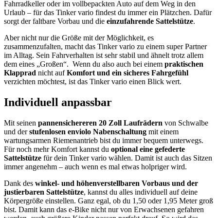
Fahrradkeller oder im vollbepackten Auto auf dem Weg in den
Urlaub – für das Tinker vario findest du immer ein Plätzchen. Dafür
sorgt der faltbare Vorbau und die
einzufahrende Sattelstütze
.
Aber nicht nur die Größe mit der Möglichkeit, es
zusammenzufalten, macht das Tinker vario zu einem super Partner
im Alltag. Sein Fahrverhalten ist sehr stabil und ähnelt trotz allem
dem eines „Großen“. Wenn du also auch bei einem
praktischen
Klapprad
nicht auf
Komfort und ein sicheres Fahrgefühl
verzichten möchtest, ist das Tinker vario einen Blick wert.
Individuell anpassbar
Mit seinen
pannensichereren 20 Zoll Laufrädern
von Schwalbe
und der
stufenlosen enviolo Nabenschaltung
mit einem
wartungsarmen Riemenantrieb bist du immer bequem unterwegs.
Für noch mehr Komfort kannst du
optional eine gefederte
Sattelstütze
für dein Tinker vario wählen. Damit ist auch das Sitzen
immer angenehm – auch wenn es mal etwas holpriger wird.
Dank des
winkel- und höhenverstellbaren Vorbaus und der
justierbaren Sattelstütze
, kannst du alles individuell auf deine
Körpergröße einstellen. Ganz egal, ob du 1,50 oder 1,95 Meter groß
bist. Damit kann das e-Bike nicht nur von Erwachsenen gefahren