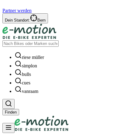
Partner werden
Dein Standort:
Bern
riese müller
simplon
bulls
cues
vanraam
Finden