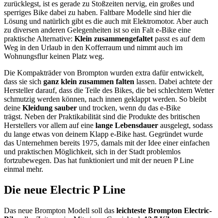
zurücklegst, ist es gerade zu Stoßzeiten nervig, ein großes und
sperriges Bike dabei zu haben. Faltbare Modelle sind hier die
Lösung und natürlich gibt es die auch mit Elektromotor. Aber auch
zu diversen anderen Gelegenheiten ist so ein Falt e-Bike eine
praktische Alternative:
Klein zusammengefaltet
passt es auf dem
Weg in den Urlaub in den Kofferraum und nimmt auch im
Wohnungsflur keinen Platz weg.
Die Kompakträder von Brompton wurden extra dafür entwickelt,
dass sie sich
ganz klein zusammen falten
lassen. Dabei achtete der
Hersteller darauf, dass die Teile des Bikes, die bei schlechtem Wetter
schmutzig werden können, nach innen geklappt werden. So bleibt
deine
Kleidung sauber
und trocken, wenn du das e-Bike
trägst. Neben der Praktikabilität sind die Produkte des britischen
Herstellers vor allem auf eine
lange Lebensdauer
ausgelegt, sodass
du lange etwas von deinem Klapp e-Bike hast. Gegründet wurde
das Unternehmen bereits 1975, damals mit der Idee einer einfachen
und praktischen Möglichkeit, sich in der Stadt problemlos
fortzubewegen. Das hat funktioniert und mit der neuen P Line
einmal mehr.
Die neue Electric P Line
Das neue Brompton Modell soll das
leichteste Brompton Electric-