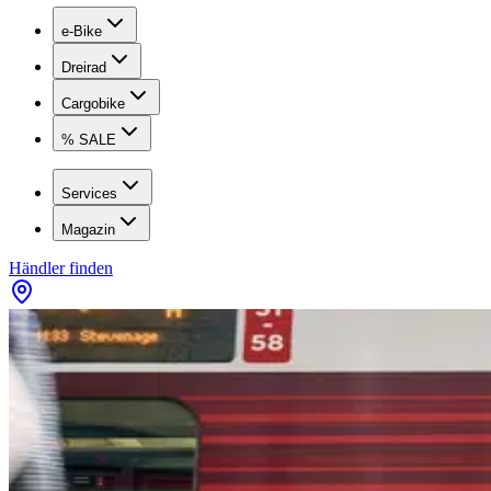
e-Bike
Dreirad
Cargobike
% SALE
Services
Magazin
Händler finden