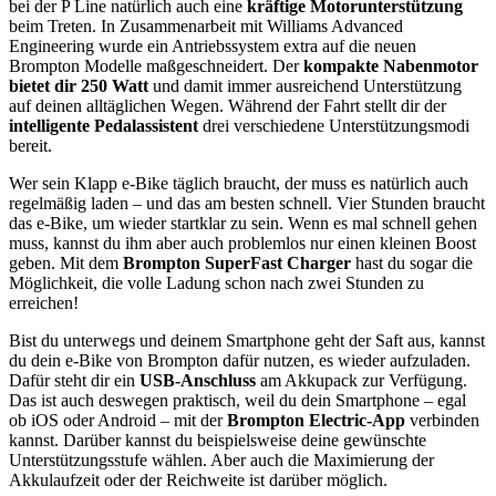
bei der P Line natürlich auch eine
kräftige Motorunterstützung
beim Treten. In Zusammenarbeit mit Williams Advanced
Engineering wurde ein Antriebssystem extra auf die neuen
Brompton Modelle maßgeschneidert. Der
kompakte Nabenmotor
bietet dir 250 Watt
und damit immer ausreichend Unterstützung
auf deinen alltäglichen Wegen. Während der Fahrt stellt dir der
intelligente Pedalassistent
drei verschiedene Unterstützungsmodi
bereit.
Wer sein Klapp e-Bike täglich braucht, der muss es natürlich auch
regelmäßig laden – und das am besten schnell. Vier Stunden braucht
das e-Bike, um wieder startklar zu sein. Wenn es mal schnell gehen
muss, kannst du ihm aber auch problemlos nur einen kleinen Boost
geben. Mit dem
Brompton SuperFast Charger
hast du sogar die
Möglichkeit, die volle Ladung schon nach zwei Stunden zu
erreichen!
Bist du unterwegs und deinem Smartphone geht der Saft aus, kannst
du dein e-Bike von Brompton dafür nutzen, es wieder aufzuladen.
Dafür steht dir ein
USB-Anschluss
am Akkupack zur Verfügung.
Das ist auch deswegen praktisch, weil du dein Smartphone – egal
ob iOS oder Android – mit der
Brompton Electric-App
verbinden
kannst. Darüber kannst du beispielsweise deine gewünschte
Unterstützungsstufe wählen. Aber auch die Maximierung der
Akkulaufzeit oder der Reichweite ist darüber möglich.