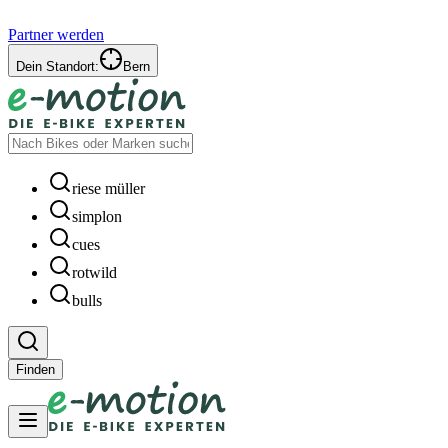
Partner werden
Dein Standort:
Bern
riese müller
simplon
cues
rotwild
bulls
Finden