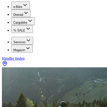
e-Bike
Dreirad
Cargobike
% SALE
Services
Magazin
Händler finden