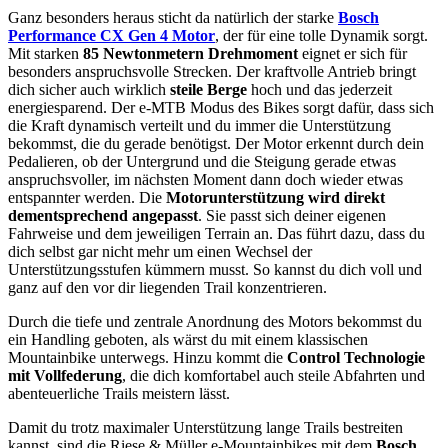
Ganz besonders heraus sticht da natürlich der starke
Bosch
Performance CX Gen 4 Motor
, der für eine tolle Dynamik sorgt.
Mit starken
85 Newtonmetern Drehmoment
eignet er sich für
besonders anspruchsvolle Strecken. Der kraftvolle Antrieb bringt
dich sicher auch wirklich
steile Berge
hoch und das jederzeit
energiesparend. Der e-MTB Modus des Bikes sorgt dafür, dass sich
die Kraft dynamisch verteilt und du immer die Unterstützung
bekommst, die du gerade benötigst. Der Motor erkennt durch dein
Pedalieren, ob der Untergrund und die Steigung gerade etwas
anspruchsvoller, im nächsten Moment dann doch wieder etwas
entspannter werden. Die
Motorunterstützung wird direkt
dementsprechend angepasst
. Sie passt sich deiner eigenen
Fahrweise und dem jeweiligen Terrain an. Das führt dazu, dass du
dich selbst gar nicht mehr um einen Wechsel der
Unterstützungsstufen kümmern musst. So kannst du dich voll und
ganz auf den vor dir liegenden Trail konzentrieren.
Durch die tiefe und zentrale Anordnung des Motors bekommst du
ein Handling geboten, als wärst du mit einem klassischen
Mountainbike unterwegs. Hinzu kommt die
Control Technologie
mit Vollfederung
, die dich komfortabel auch steile Abfahrten und
abenteuerliche Trails meistern lässt.
Damit du trotz maximaler Unterstützung lange Trails bestreiten
kannst, sind die Riese & Müller e-Mountainbikes mit dem
Bosch