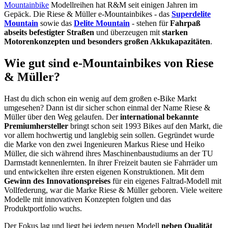
Mountainbike
Modellreihen hat R&M seit einigen Jahren im
Gepäck. Die Riese & Müller e-Mountainbikes - das
Superdelite
Mountain
sowie das
Delite Mountain
- stehen für
Fahrpaß
abseits befestigter Straßen
und überzeugen mit
starken
Motorenkonzepten und besonders großen Akkukapazitäten
.
Wie gut sind e-Mountainbikes von Riese
& Müller?
Hast du dich schon ein wenig auf dem großen e-Bike Markt
umgesehen? Dann ist dir sicher schon einmal der Name Riese &
Müller über den Weg gelaufen. Der
international bekannte
Premiumhersteller
bringt schon seit 1993 Bikes auf den Markt, die
vor allem hochwertig und langlebig sein sollen. Gegründet wurde
die Marke von den zwei Ingenieuren Markus Riese und Heiko
Müller, die sich während ihres Maschinenbaustudiums an der TU
Darmstadt kennenlernten. In ihrer Freizeit bauten sie Fahrräder um
und entwickelten ihre ersten eigenen Konstruktionen. Mit dem
Gewinn des Innovationspreises
für ein eigenes Faltrad-Modell mit
Vollfederung, war die Marke Riese & Müller geboren. Viele weitere
Modelle mit innovativen Konzepten folgten und das
Produktportfolio wuchs.
Der Fokus lag und liegt bei jedem neuen Modell
neben Qualität