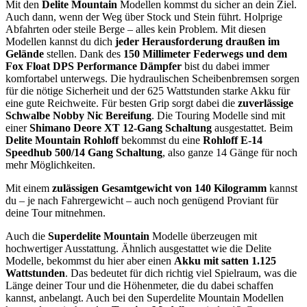
Mit den
Delite Mountain
Modellen kommst du sicher an dein Ziel.
Auch dann, wenn der Weg über Stock und Stein führt. Holprige
Abfahrten oder steile Berge – alles kein Problem. Mit diesen
Modellen kannst du dich
jeder Herausforderung draußen im
Gelände
stellen. Dank des
150 Millimeter Federwegs und dem
Fox Float DPS Performance Dämpfer
bist du dabei immer
komfortabel unterwegs. Die hydraulischen Scheibenbremsen sorgen
für die nötige Sicherheit und der 625 Wattstunden starke Akku für
eine gute Reichweite. Für besten Grip sorgt dabei die
zuverlässige
Schwalbe Nobby Nic Bereifung
. Die Touring Modelle sind mit
einer
Shimano Deore XT 12-Gang Schaltung
ausgestattet. Beim
Delite Mountain Rohloff
bekommst du eine
Rohloff E-14
Speedhub 500/14 Gang Schaltung
, also ganze 14 Gänge für noch
mehr Möglichkeiten.
Mit einem
zulässigen Gesamtgewicht von 140 Kilogramm
kannst
du – je nach Fahrergewicht – auch noch genügend Proviant für
deine Tour mitnehmen.
Auch die
Superdelite Mountain
Modelle überzeugen mit
hochwertiger Ausstattung. Ähnlich ausgestattet wie die Delite
Modelle, bekommst du hier aber einen
Akku mit satten 1.125
Wattstunden
. Das bedeutet für dich richtig viel Spielraum, was die
Länge deiner Tour und die Höhenmeter, die du dabei schaffen
kannst, anbelangt. Auch bei den Superdelite Mountain Modellen