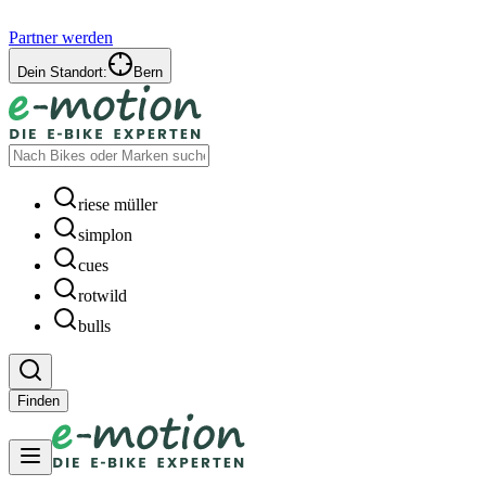
Partner werden
Dein Standort:
Bern
riese müller
simplon
cues
rotwild
bulls
Finden