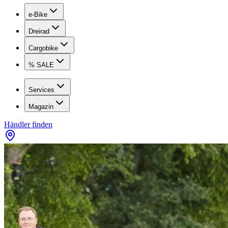
e-Bike
Dreirad
Cargobike
% SALE
Services
Magazin
Händler finden