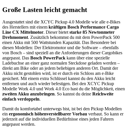
Große Lasten leicht gemacht
Ausgestattet sind die XCYC Pickup 4.0 Modelle wie alle e-Bikes
des Herstellers mit einem
kräftigen Bosch Performance Cargo
Line CX Mittelmotor
. Dieser bietet
starke 85 Newtonmeter
Drehmoment
. Zusätzlich bekommst du mit dem PowerPack 500
einen Akku mit 500 Wattstunden Kapazität. Das Besondere bei
diesen Modellen: Der Elektromotor und die Software – ebenfalls
von Bosch – sind speziell an die Anforderungen dieser Cargobikes
angepasst. Das
Bosch PowerPack
kann über eine spezielle
Ladebuchse an einer ganz normalen Steckdose geladen werden –
direkt am Bike oder an jedem beliebigen anderen Ort. Damit der
Akku nicht gestohlen wird, ist er durch ein Schloss am e-Bike
gesichert. Mit einem extra Schlüssel kannst du den Akku leicht
entfernen und auch wieder befestigen. Bei den XCYC Pickup
Modelle Work 4.0 und Work 4.0 Eco hast du die Möglichkeit, einen
zweiten Akku anzubringen
. So kannst du deine
Reichweite
einfach verdoppeln
.
Damit du komfortabel unterwegs bist, ist bei den Pickup Modellen
ein
ergonomisch höhenverstellbarer Vorbau
verbaut. So kann er
jederzeit auf die individuellen Bedürfnisse eines jeden Fahrers
angepasst werden.