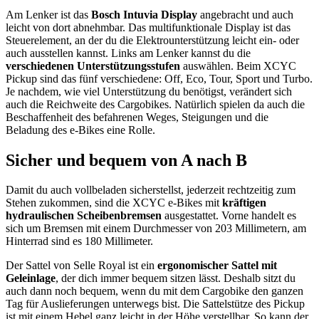
Am Lenker ist das
Bosch Intuvia Display
angebracht und auch
leicht von dort abnehmbar. Das multifunktionale Display ist das
Steuerelement, an der du die Elektrounterstützung leicht ein- oder
auch ausstellen kannst. Links am Lenker kannst du die
verschiedenen Unterstützungsstufen
auswählen. Beim XCYC
Pickup sind das fünf verschiedene: Off, Eco, Tour, Sport und Turbo.
Je nachdem, wie viel Unterstützung du benötigst, verändert sich
auch die Reichweite des Cargobikes. Natürlich spielen da auch die
Beschaffenheit des befahrenen Weges, Steigungen und die
Beladung des e-Bikes eine Rolle.
Sicher und bequem von A nach B
Damit du auch vollbeladen sicherstellst, jederzeit rechtzeitig zum
Stehen zukommen, sind die XCYC e-Bikes mit
kräftigen
hydraulischen Scheibenbremsen
ausgestattet. Vorne handelt es
sich um Bremsen mit einem Durchmesser von 203 Millimetern, am
Hinterrad sind es 180 Millimeter.
Der Sattel von Selle Royal ist ein
ergonomischer Sattel mit
Geleinlage
, der dich immer bequem sitzen lässt. Deshalb sitzt du
auch dann noch bequem, wenn du mit dem Cargobike den ganzen
Tag für Auslieferungen unterwegs bist. Die Sattelstütze des Pickup
ist mit einem Hebel ganz leicht in der Höhe verstellbar. So kann der