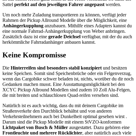
Sattel
perfekt auf den jeweiligen Fahrer angepasst
werden.
Um noch mehr Zuladung transportieren zu können, verfügt jeder
Rahmen der Pickup Allround Modelle über die Möglichkeit, eine
Anhängerkupplung
anzubauen. Mithilfe eines Adapters kannst du
eine normale Fahrrad-Anhängerkupplung von Weber anbringen.
Zusätzlich dazu ist eine
gerade Deichsel
verfügbar, mit der du auch
herkömmliche Fahrradanhänger anbauen kannst.
Keine Kompromisse
Die
Hinterreifen sind besonders stabil konzipiert
und besitzen
keine Speichen. Somit sind Speichenbrüche oder ein Felgenverzug,
wenn das Cargobike schwer beladen ist, nichts, worüber du dir noch
Gedanken machen musst. Eine Ausstattungsmöglichkeit bei den
XCYC Pickup Allround Modellen sind zudem 10 Zoll Alu-Felgen,
die mit breiten und schlauchlosen Quad-reifen versehen sind.
Natürlich ist es auch wichtig, dass du mit deinem Cargobike im
Straßenverkehr den Durchblick behältst und von anderen
Verkehrsteilnehmern auch bei Dunkelheit optimal gesehen wirst .
Darum sind die Pickup Modelle mit einem StVZO-konformen
Lichtpaket von Busch & Müller
ausgestattet. Dazu gehören eine
Frontleuchte und mehrere Rücklichter
, aber natürlich auch viele