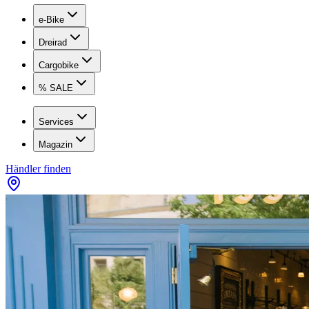
e-Bike
Dreirad
Cargobike
% SALE
Services
Magazin
Händler finden