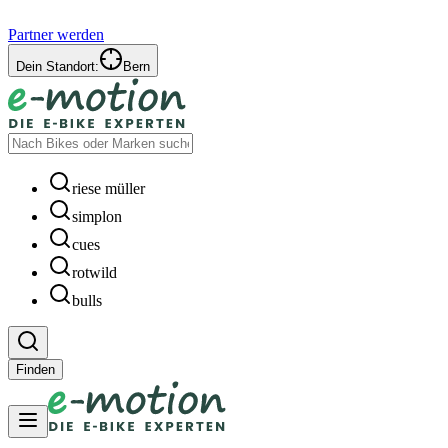
Partner werden
Dein Standort:
Bern
riese müller
simplon
cues
rotwild
bulls
Finden