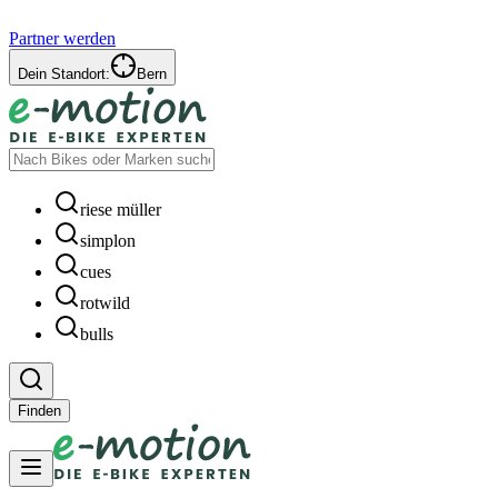
Partner werden
Dein Standort:
Bern
riese müller
simplon
cues
rotwild
bulls
Finden