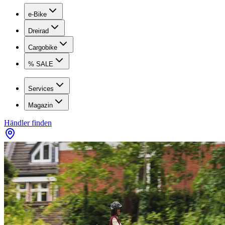
e-Bike
Dreirad
Cargobike
% SALE
Services
Magazin
Händler finden