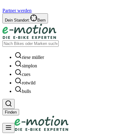
Partner werden
Dein Standort:
Bern
riese müller
simplon
cues
rotwild
bulls
Finden