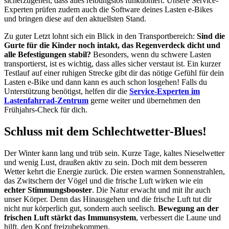
sicherzugehen, dass alles reibungslos funktioniert. Unsere Service-
Experten prüfen zudem auch die Software deines Lasten e-Bikes
und bringen diese auf den aktuellsten Stand.
Zu guter Letzt lohnt sich ein Blick in den Transportbereich:
Sind die
Gurte für die Kinder noch intakt, das Regenverdeck dicht und
alle Befestigungen stabil?
Besonders, wenn du schwere Lasten
transportierst, ist es wichtig, dass alles sicher verstaut ist. Ein kurzer
Testlauf auf einer ruhigen Strecke gibt dir das nötige Gefühl für dein
Lasten e-Bike und dann kann es auch schon losgehen! Falls du
Unterstützung benötigst, helfen dir die
Service-Experten im
Lastenfahrrad-Zentrum
gerne weiter und übernehmen den
Frühjahrs-Check für dich.
Schluss mit dem Schlechtwetter-Blues!
Der Winter kann lang und trüb sein. Kurze Tage, kaltes Nieselwetter
und wenig Lust, draußen aktiv zu sein. Doch mit dem besseren
Wetter kehrt die Energie zurück. Die ersten warmen Sonnenstrahlen,
das Zwitschern der Vögel und die frische Luft wirken wie ein
echter Stimmungsbooster
. Die Natur erwacht und mit ihr auch
unser Körper. Denn das Hinausgehen und die frische Luft tut dir
nicht nur körperlich gut, sondern auch seelisch.
Bewegung an der
frischen Luft stärkt das Immunsystem
, verbessert die Laune und
hilft, den Kopf freizubekommen.