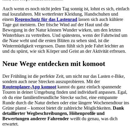
Auch wenn es noch nicht jeden Tag sonnig ist, lohnt es sich, einfach
mal loszufahren. Mit wetterfester Kleidung, Handschuhen und
einem
Regenschutz für das Lastenrad
lassen sich auch kühlere
Tage gut meistern. Der frische Wind auf der Haut und die
Bewegung in der Natur können Wunder wirken, um den letzten
Winterblues zu vertreiben. Und spätestens, wenn der Fahrtwind um
die Nase weht und die ersten Blüten zu sehen sind, ist die
Wintermüdigkeit vergessen. Dann fühlt sich jede Fahrt leichter an
und du spürst, wie sich Körper und Geist an der Aktivität erfreuen.
Neue Wege entdecken mit komoot
Der Frühling ist die perfekte Zeit, um nicht nur das Lasten e-Bike,
sondern auch neue Strecken auszuprobieren. Mit der
Routenplaner-App komoot
kannst du ganz einfach spannende
Touren in deiner Umgebung finden und individuell anpassen. Egal,
ob du eine familienfreundliche Strecke suchst, eine entspannte
Runde durch die Natur drehen oder eine längere Wochenendtour ins
Grüne planst – komoot bietet dir zahlreiche Möglichkeiten.
Dank
detaillierter Wegbeschreibungen, Höhenprofile und
Bewertungen anderer Fahrender
weißt du genau, was dich
erwartet.