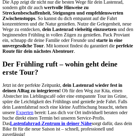
Die App zeigt dir nicht nur die besten Wege für dein Lastenrad,
sondern gibt dir auch
wertvolle Hinweise zu
Streckenbeschaffenheit, Steigungen und empfehlenswerten
Zwischenstopps
. So kannst du dich entspannt auf die Fahrt
konzentrieren und die Natur genießen. Nutze die Gelegenheit, neue
Wege zu entdecken,
dein Lastenrad vielseitig einzusetzen
und den
beginnenden Frühling in vollen Zügen zu genießen. Pack Proviant
ein, schnapp dir deine Familie oder Freunde und
starte in eine
unvergessliche Tour
. Mit komoot findest du garantiert die
perfekte
Route für dein nächstes Abenteuer
.
Der Frühling ruft – wohin geht deine
erste Tour?
Jetzt ist der perfekte Zeitpunkt,
dein Lastenrad wieder fest in
deinen Alltag zu integrieren!
Ob für den Weg zur Kita, einen
Abstecher ins Lieblingscafé oder eine entspannte Tour ins Grüne,
spüre die Leichtigkeit des Frühlings und genieße jede Fahrt. Falls
dein Lastenfahrrad noch eine kleine Auffrischung braucht, stehen
unsere
Experten
bereit: Lass dich vor Ort individuell beraten oder
buche direkt einen Termin bei unseren Service-Profis.
Das
Lastenfahrrad-Zentrum in deiner Nähe
sorgt dafür, dass dein
Bike fit für die neue Saison ist – schnell, professionell und
zuverlässig!