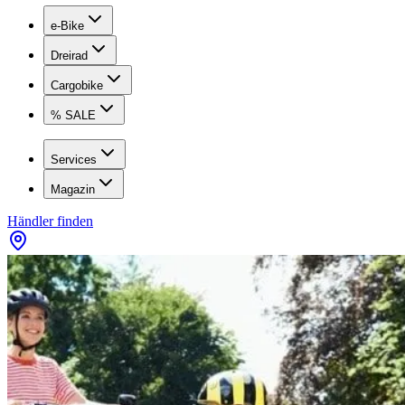
e-Bike
Dreirad
Cargobike
% SALE
Services
Magazin
Händler finden