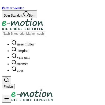
Partner werden
Dein Standort:
Bern
riese müller
simplon
vanraam
stromer
cues
Finden