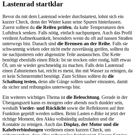
Lastenrad startklar
Bevor du mit dem Lastenrad wieder durchstartest, lohnt sich ein
kurzer Check, denn der Winter kann seine Spuren hinterlassen.
Zuerst solltest du
die Reifen prüfen
, da kalte Temperaturen den
Luftdruck senken. Falls nötig, einfach nachpumpen. Auch das Profil
verdient Aufmerksamkeit, besonders wenn du oft auf nassen Straßen
unterwegs bist. Danach sind
die Bremsen an der Reihe
. Falls sie
schwammig wirken oder nicht mehr zuverlässig greifen, solltest du
sie nachjustieren oder abgenutzte Teile austauschen. Die Kette
benötigt ebenfalls einen Blick: Ist sie trocken oder rostig, hilft etwas
Öl, um sie wieder geschmeidig zu machen. Falls dein Lastenrad
einen Zahnriemen hat, reicht es meist, ihn mit Wasser zu reinigen, da
er kein Schmiermittel benötigt. Zum Schluss solltest du
die
Schaltung testen,
denn alle Gänge sollten sauber einrasten, damit
du sicher und reibungslos unterwegs bist.
Ein weiteres wichtiges Thema ist
die Beleuchtung
. Gerade in der
Übergangszeit kann es morgens oder abends noch dunkler sein,
weshalb
Vorder- und Rücklicht
sowie die Reflektoren auf ihre
Funktion geprüft werden sollten. Beim Lasten e-Bike ist jetzt der
richtige Moment, den Akku vollständig aufzuladen und die
Kontakte zu reinigen. Auch das
Display, der Motor und die
Kabelverbindungen
verdienen einen kurzen Check, um