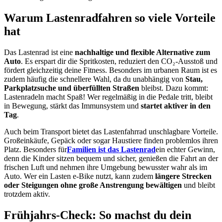
Warum Lastenradfahren so viele Vorteile
hat
Das Lastenrad ist eine
nachhaltige und flexible Alternative zum
Auto
. Es erspart dir die Spritkosten, reduziert den CO₂-Ausstoß und
fördert gleichzeitig deine Fitness. Besonders im urbanen Raum ist es
zudem häufig die schnellere Wahl, da du unabhängig von
Stau,
Parkplatzsuche und überfüllten Straßen
bleibst. Dazu kommt:
Lastenradeln macht Spaß! Wer regelmäßig in die Pedale tritt, bleibt
in Bewegung, stärkt das Immunsystem und
startet aktiver in den
Tag
.
Auch beim Transport bietet das Lastenfahrrad unschlagbare Vorteile.
Großeinkäufe, Gepäck oder sogar Haustiere finden problemlos ihren
Platz. Besonders für
Familien ist das Lastenrad
ein echter Gewinn,
denn die Kinder sitzen bequem und sicher, genießen die Fahrt an der
frischen Luft und nehmen ihre Umgebung bewusster wahr als im
Auto. Wer ein Lasten e-Bike nutzt, kann zudem
längere Strecken
oder Steigungen ohne große Anstrengung bewältigen
und bleibt
trotzdem aktiv.
Frühjahrs-Check: So machst du dein