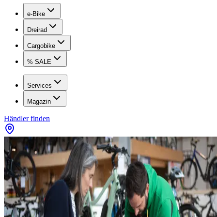
e-Bike
Dreirad
Cargobike
% SALE
Services
Magazin
Händler finden