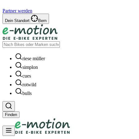
Partner werden
Dein Standort:
Bern
riese müller
simplon
cues
rotwild
bulls
Finden