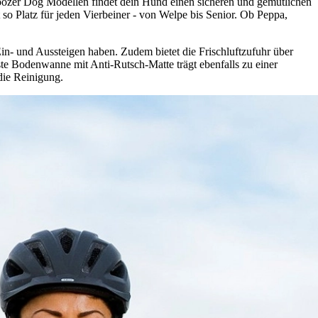
oozer Dog Modellen findet dein Hund einen sicheren und gemütlichen
 so Platz für jeden Vierbeiner - von Welpe bis Senior. Ob Peppa,
Ein- und Aussteigen haben. Zudem bietet die Frischluftzufuhr über
ste Bodenwanne mit Anti-Rutsch-Matte trägt ebenfalls zu einer
 die Reinigung.