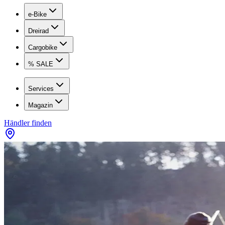
e-Bike
Dreirad
Cargobike
% SALE
Services
Magazin
Händler finden