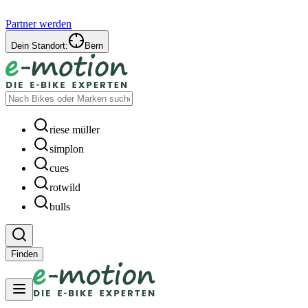
Partner werden
Dein Standort:
Bern
riese müller
simplon
cues
rotwild
bulls
Finden