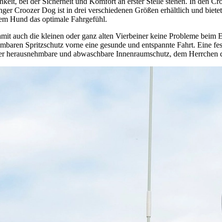
hkeit, bei der Sicherheit und Komfort an erster Stelle stehen.
In den Cr
ger Croozer Dog ist in drei verschiedenen Größen erhältlich und bietet
nem Hund das optimale Fahrgefühl.
damit auch die kleinen oder ganz alten Vierbeiner keine Probleme beim 
hmbaren Spritzschutz vorne eine gesunde und entspannte Fahrt. Eine fe
rt der herausnehmbare und abwaschbare Innenraumschutz, dem Herrchen