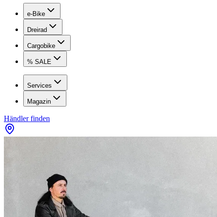
e-Bike
Dreirad
Cargobike
% SALE
Services
Magazin
Händler finden