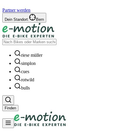
Partner werden
Dein Standort:
Bern
riese müller
simplon
cues
rotwild
bulls
Finden