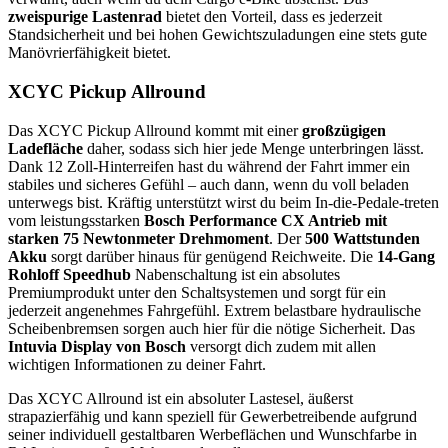
zweispurige Lastenrad
bietet den Vorteil, dass es jederzeit
Standsicherheit und bei hohen Gewichtszuladungen eine stets gute
Manövrierfähigkeit bietet.
XCYC Pickup Allround
Das XCYC Pickup Allround kommt mit einer
großzügigen
Ladefläche
daher, sodass sich hier jede Menge unterbringen lässt.
Dank 12 Zoll-Hinterreifen hast du während der Fahrt immer ein
stabiles und sicheres Gefühl – auch dann, wenn du voll beladen
unterwegs bist. Kräftig unterstützt wirst du beim In-die-Pedale-treten
vom leistungsstarken
Bosch Performance CX Antrieb mit
starken 75 Newtonmeter Drehmoment
. Der
500 Wattstunden
Akku
sorgt darüber hinaus für genügend Reichweite. Die
14-Gang
Rohloff Speedhub
Nabenschaltung ist ein absolutes
Premiumprodukt unter den Schaltsystemen und sorgt für ein
jederzeit angenehmes Fahrgefühl. Extrem belastbare hydraulische
Scheibenbremsen sorgen auch hier für die nötige Sicherheit. Das
Intuvia Display von Bosch
versorgt dich zudem mit allen
wichtigen Informationen zu deiner Fahrt.
Das XCYC Allround ist ein absoluter Lastesel, äußerst
strapazierfähig und kann speziell für Gewerbetreibende aufgrund
seiner individuell gestaltbaren Werbeflächen und Wunschfarbe in