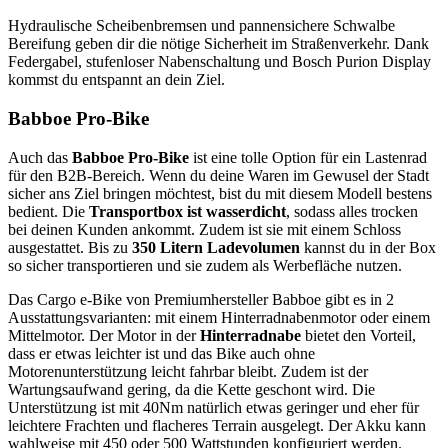
Hydraulische Scheibenbremsen und pannensichere Schwalbe
Bereifung geben dir die nötige Sicherheit im Straßenverkehr. Dank
Federgabel, stufenloser Nabenschaltung und Bosch Purion Display
kommst du entspannt an dein Ziel.
Babboe Pro-Bike
Auch das
Babboe Pro-Bike
ist eine tolle Option für ein Lastenrad
für den B2B-Bereich. Wenn du deine Waren im Gewusel der Stadt
sicher ans Ziel bringen möchtest, bist du mit diesem Modell bestens
bedient. Die
Transportbox ist wasserdicht
, sodass alles trocken
bei deinen Kunden ankommt. Zudem ist sie mit einem Schloss
ausgestattet. Bis zu
350 Litern Ladevolumen
kannst du in der Box
so sicher transportieren und sie zudem als Werbefläche nutzen.
Das Cargo e-Bike von Premiumhersteller Babboe gibt es in 2
Ausstattungsvarianten: mit einem Hinterradnabenmotor oder einem
Mittelmotor. Der Motor in der
Hinterradnabe
bietet den Vorteil,
dass er etwas leichter ist und das Bike auch ohne
Motorenunterstützung leicht fahrbar bleibt. Zudem ist der
Wartungsaufwand gering, da die Kette geschont wird. Die
Unterstützung ist mit 40Nm natürlich etwas geringer und eher für
leichtere Frachten und flacheres Terrain ausgelegt. Der Akku kann
wahlweise mit 450 oder 500 Wattstunden konfiguriert werden.