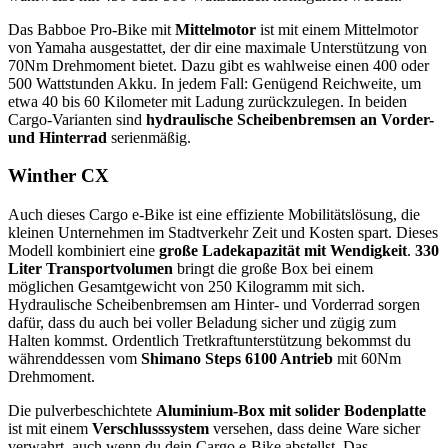
Das Babboe Pro-Bike mit
Mittelmotor
ist mit einem Mittelmotor
von Yamaha ausgestattet, der dir eine maximale Unterstützung von
70Nm Drehmoment bietet. Dazu gibt es wahlweise einen 400 oder
500 Wattstunden Akku. In jedem Fall: Genügend Reichweite, um
etwa 40 bis 60 Kilometer mit Ladung zurückzulegen. In beiden
Cargo-Varianten sind
hydraulische Scheibenbremsen an Vorder-
und Hinterrad
serienmäßig.
Winther CX
Auch dieses Cargo e-Bike ist eine effiziente Mobilitätslösung, die
kleinen Unternehmen im Stadtverkehr Zeit und Kosten spart. Dieses
Modell kombiniert eine
große Ladekapazität mit Wendigkeit
.
330
Liter Transportvolumen
bringt die große Box bei einem
möglichen Gesamtgewicht von 250 Kilogramm mit sich.
Hydraulische Scheibenbremsen am Hinter- und Vorderrad sorgen
dafür, dass du auch bei voller Beladung sicher und zügig zum
Halten kommst. Ordentlich Tretkraftunterstützung bekommst du
währenddessen vom
Shimano Steps 6100 Antrieb
mit 60Nm
Drehmoment.
Die pulverbeschichtete
Aluminium-Box mit solider Bodenplatte
ist mit einem
Verschlusssystem
versehen, dass deine Ware sicher
verwahrt, auch wenn du dein Cargo e-Bike abstellst. Das