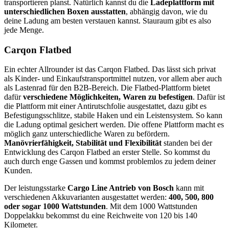
transportieren planst. Natürlich kannst du die
Ladeplattform mit
unterschiedlichen Boxen ausstatten
, abhängig davon, wie du
deine Ladung am besten verstauen kannst. Stauraum gibt es also
jede Menge.
Carqon Flatbed
Ein echter Allrounder ist das Carqon Flatbed. Das lässt sich privat
als Kinder- und Einkaufstransportmittel nutzen, vor allem aber auch
als Lastenrad für den B2B-Bereich. Die Flatbed-Plattform bietet
dafür
verschiedene Möglichkeiten, Waren zu befestigen
. Dafür ist
die Plattform mit einer Antirutschfolie ausgestattet, dazu gibt es
Befestigungsschlitze, stabile Haken und ein Leistensystem. So kann
die Ladung optimal gesichert werden. Die offene Plattform macht es
möglich ganz unterschiedliche Waren zu befördern.
Manövrierfähigkeit, Stabilität und Flexibilität
standen bei der
Entwicklung des Carqon Flatbed an erster Stelle. So kommst du
auch durch enge Gassen und kommst problemlos zu jedem deiner
Kunden.
Der leistungsstarke
Cargo Line Antrieb von Bosch
kann mit
verschiedenen Akkuvarianten ausgestattet werden:
400, 500, 800
oder sogar 1000 Wattstunden
. Mit dem 1000 Wattstunden
Doppelakku bekommst du eine Reichweite von 120 bis 140
Kilometer.