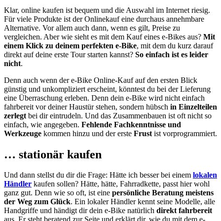
Klar, online kaufen ist bequem und die Auswahl im Internet riesig.
Für viele Produkte ist der Onlinekauf eine durchaus annehmbare
Alternative. Vor allem auch dann, wenn es gilt, Preise zu
vergleichen. Aber wie sieht es mit dem Kauf eines e-Bikes aus?
Mit
einem Klick zu deinem perfekten e-Bike
, mit dem du kurz darauf
direkt auf deine erste Tour starten kannst?
So einfach ist es leider
nicht
.
Denn auch wenn der e-Bike Online-Kauf auf den ersten Blick
günstig und unkompliziert erscheint, könntest du bei der Lieferung
eine Überraschung erleben. Denn dein e-Bike wird nicht einfach
fahrbereit vor deiner Haustür stehen, sondern hübsch
in Einzelteilen
zerlegt
bei dir eintrudeln. Und das Zusammenbauen ist oft nicht so
einfach, wie angegeben.
Fehlende Fachkenntnisse und
Werkzeuge
kommen hinzu und der erste
Frust
ist vorprogrammiert.
… stationär kaufen
Und dann stellst du dir die Frage: Hätte ich besser bei einem
lokalen
Händler
kaufen sollen? Hätte, hätte, Fahrradkette, passt hier wohl
ganz gut. Denn wie so oft, ist eine
persönliche Beratung meistens
der Weg zum Glück
. Ein lokaler Händler kennt seine Modelle, alle
Handgriffe und händigt dir dein e-Bike natürlich
direkt fahrbereit
aus. Er steht beratend zur Seite und erklärt dir, wie du mit dem e-