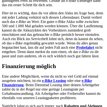
günstigeren Preis zu erwerben. Gerade als e-Bike Einsteiger kann
das ein erster Schritt für dich sein.
Hier ist es wichtig, dass du vor allem den Akku im Auge hast, denn
mit jeder Ladung verkürzt sich dessen Lebensdauer. Damit verliert
auch das e-Bike an Wert. Ein guter e-Bike Akku sollte zwischen
500 und 1.000 Mal geladen werden können. Über die Laufleistung
kannst du die Akkuzyklen des Vorbesitzers zumindest grob
einschätzen und das gebrauchte e-Bike preislich besser einstufen.
Auch ein Blick ins Serviceheft lohnt sich, denn da kannst du sehen,
ob das e-Bike regelmäßig gewartet wurde. Wenn du alles genau
begutachtet hast, lass dir auf jeden Fall auch eine
Probefahrt
nicht
entgehen. Denn dann merkst du zum einen, ob das e-Bike zu dir
passt und zum anderen, ob es sich wirklich noch gut fahren lässt.
Finanzierung möglich
Eine andere Möglichkeit, wenn du nicht so viel Geld auf einmal
ausgeben möchtest, ist ein
e-Bike Leasing
oder eine
e-Bike
Finanzierung
. Beim Dienstrad Leasing über deinen Arbeitgeber
zahlst du in der Regel nur eine geringe Leasingrate per
Gehaltsumwandlung. Als Arbeitgeber oder Freiberufler kannst du
ebenfalls von unseren Leasingpaketen profitieren.
Natürlich lohnt es sich auch immer, nach
Rabatten und Aktionen