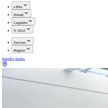
e-Bike
Dreirad
Cargobike
% SALE
Services
Magazin
Händler finden