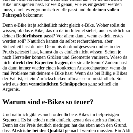
Bike umzugehen hast. Er weiß genau, wie es eingestellt werden
muss, damit es ergonomisch zu dir passt und du
deinen vollen
Fahrspaß
bekommst.
Denn e-Bike ist ja schließlich nicht gleich e-Bike. Woher sollst du
wissen, ob das e-Bike, das du da im Internet siehst, auch wirklich zu
deinen
Bedürfnissen
passt? Vor allem dann, wenn es dein erstes
werden soll? Natürlich kannst du selbst recherchieren, aber
Sicherheit hast du nie. Denn bis du draufgesessen und es in der
Praxis getestet hast, kannst du es einfach nicht wissen. Schon je
nach Hersteller können Größen und Geometrie variieren. Wieso da
nicht
direkt den Experten fragen
, der sie alle kennt? Zudem hast
du dann immer wieder einen konkreten Ansprechpartner, wenn du
mal Probleme mit deinem e-Bike hast. Wenn das bei Billig e-Bikes
der Fall ist, ist ein Zurückschicken oftmals sehr umständlich. So
wird aus dem
vermeintlichen Schnäppchen
ganz schnell ein
Ärgernis.
Warum sind e-Bikes so teuer?
Und natürlich gibt es auch ordentliche e-Bikes im tiefpreisigen
Segment. Es ist jedoch nicht einfach, genau das auch zu finden.
Denn ist der Preis deutlich niedriger, hat das eben auch den Grund,
dass
Abstriche bei der Qualität
gemacht werden mussten. Ein Aldi