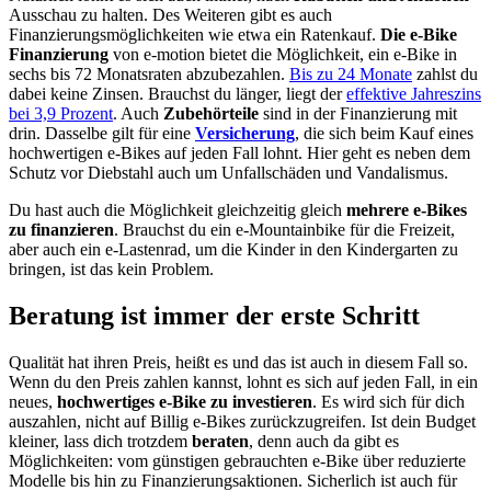
Ausschau zu halten. Des Weiteren gibt es auch
Finanzierungsmöglichkeiten wie etwa ein Ratenkauf.
Die e-Bike
Finanzierung
von e-motion bietet die Möglichkeit, ein e-Bike in
sechs bis 72 Monatsraten abzubezahlen.
Bis zu 24 Monate
zahlst du
dabei keine Zinsen. Brauchst du länger, liegt der
effektive Jahreszins
bei 3,9 Prozent
. Auch
Zubehörteile
sind in der Finanzierung mit
drin. Dasselbe gilt für eine
Versicherung
, die sich beim Kauf eines
hochwertigen e-Bikes auf jeden Fall lohnt. Hier geht es neben dem
Schutz vor Diebstahl auch um Unfallschäden und Vandalismus.
Du hast auch die Möglichkeit gleichzeitig gleich
mehrere e-Bikes
zu finanzieren
. Brauchst du ein e-Mountainbike für die Freizeit,
aber auch ein e-Lastenrad, um die Kinder in den Kindergarten zu
bringen, ist das kein Problem.
Beratung ist immer der erste Schritt
Qualität hat ihren Preis, heißt es und das ist auch in diesem Fall so.
Wenn du den Preis zahlen kannst, lohnt es sich auf jeden Fall, in ein
neues,
hochwertiges e-Bike zu investieren
. Es wird sich für dich
auszahlen, nicht auf Billig e-Bikes zurückzugreifen. Ist dein Budget
kleiner, lass dich trotzdem
beraten
, denn auch da gibt es
Möglichkeiten: vom günstigen gebrauchten e-Bike über reduzierte
Modelle bis hin zu Finanzierungsaktionen. Sicherlich ist auch für