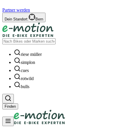
Partner werden
Dein Standort:
Bern
riese müller
simplon
cues
rotwild
bulls
Finden