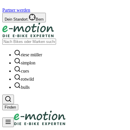
Partner werden
Dein Standort:
Bern
riese müller
simplon
cues
rotwild
bulls
Finden