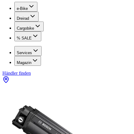
e-Bike
Dreirad
Cargobike
% SALE
Services
Magazin
Händler finden