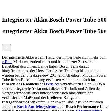
Integrierter Akku Bosch Power Tube 500
Integrierter Akku Bosch Power Tube 500
Der integrierte Akku ist ein Trend, der mittlerweile nicht mehr vom
e-Bike
Markt wegzudenken ist und hat in letzter Zeit stark an
Beliebtheit gewonnen. Lange haben Bosch-Fans darauf
hingefiebert, dass der Hersteller diesem Trend nachkommt und
wurden bei der Sneakpreview 2017 endlich erhört. Mit dem Power
Tube liefert Bosch den lang ersehnten Akku, der einfach
im
Inneren des Rahmens
des
Pedelecs
verschwindet
. Der
500 Wh
starke integrierte Akku
nutzt dieselbe Technik und Zellen des
Vorgängermodells, aber unterscheidet sich hinsichtlich der
veränderten Maße
und der
breiteren Range an
Integrationsmöglichkeiten
. Der Power Tube lässt sich mit allen
aktuellen
Bosch Antriebssystemen
, der
Bosch Performance Line
,
mit dem
Bosch Performance Speed
und dem
e-Mountainbike
-