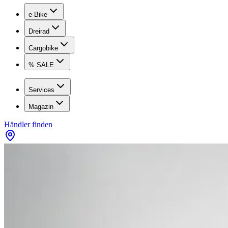
e-Bike
Dreirad
Cargobike
% SALE
Services
Magazin
Händler finden