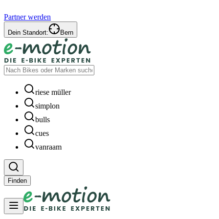
Partner werden
Dein Standort:
Bern
riese müller
simplon
bulls
cues
vanraam
Finden