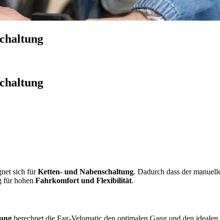
Schaltung
Schaltung
net sich für
Ketten- und Nabenschaltung
. Dadurch dass der manuell
g für hohen
Fahrkomfort und Flexibilität
.
gung
berechnet die Fag-Velomatic den optimalen Gang und den idealen S