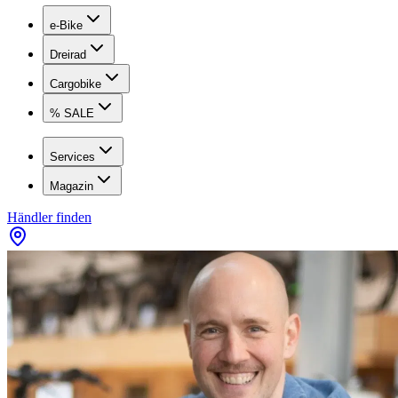
e-Bike
Dreirad
Cargobike
% SALE
Services
Magazin
Händler finden