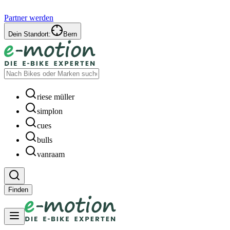
Partner werden
Dein Standort:
Bern
riese müller
simplon
cues
bulls
vanraam
Finden