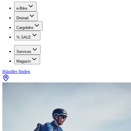
e-Bike
Dreirad
Cargobike
% SALE
Services
Magazin
Händler finden