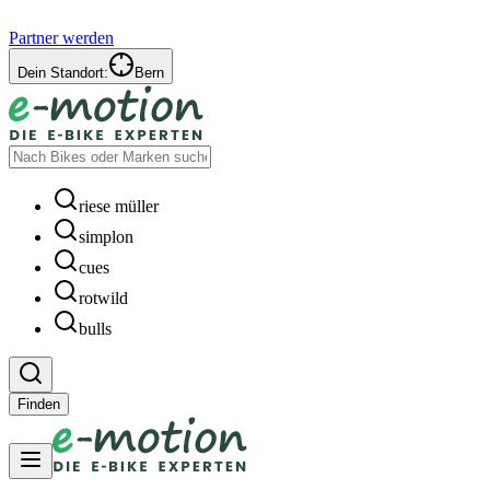
Partner werden
Dein Standort:
Bern
riese müller
simplon
cues
rotwild
bulls
Finden