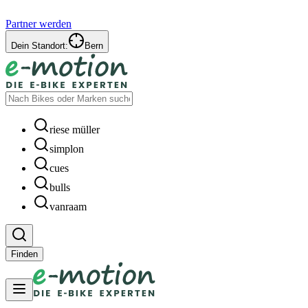
Partner werden
Dein Standort:
Bern
riese müller
simplon
cues
bulls
vanraam
Finden