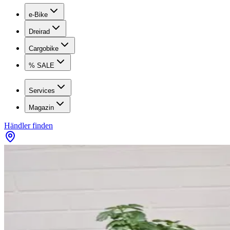
e-Bike
Dreirad
Cargobike
% SALE
Services
Magazin
Händler finden