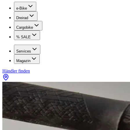
e-Bike
Dreirad
Cargobike
% SALE
Services
Magazin
Händler finden