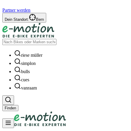
Partner werden
Dein Standort:
Bern
riese müller
simplon
bulls
cues
vanraam
Finden