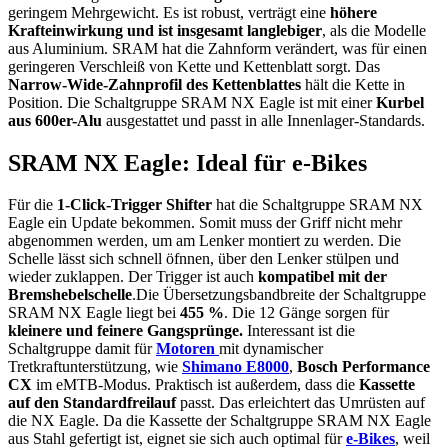
geringem Mehrgewicht. Es ist robust, verträgt eine
höhere
Krafteinwirkung und ist insgesamt langlebiger
, als die Modelle
aus Aluminium. SRAM hat die Zahnform verändert, was für einen
geringeren Verschleiß von Kette und Kettenblatt sorgt. Das
Narrow-Wide-Zahnprofil des Kettenblattes
hält die Kette in
Position. Die Schaltgruppe SRAM NX Eagle ist mit einer
Kurbel
aus 600er-Alu
ausgestattet und passt in alle Innenlager-Standards.
SRAM NX Eagle: Ideal für e-Bikes
Für die
1-Click-Trigger Shifter
hat die Schaltgruppe SRAM NX
Eagle ein Update bekommen. Somit muss der Griff nicht mehr
abgenommen werden, um am Lenker montiert zu werden. Die
Schelle lässt sich schnell öfnnen, über den Lenker stülpen und
wieder zuklappen. Der Trigger ist auch
kompatibel mit der
Bremshebelschelle
.Die Übersetzungsbandbreite der Schaltgruppe
SRAM NX Eagle liegt bei
455 %
. Die 12 Gänge sorgen für
kleinere und feinere Gangsprünge.
Interessant ist die
Schaltgruppe damit für
Motoren
mit dynamischer
Tretkraftunterstützung, wie
Shimano E8000
,
Bosch Performance
CX
im eMTB-Modus. Praktisch ist außerdem, dass die
Kassette
auf den Standardfreilauf
passt. Das erleichtert das Umrüsten auf
die NX Eagle. Da die Kassette der Schaltgruppe SRAM NX Eagle
aus Stahl gefertigt ist, eignet sie sich auch optimal für
e-Bikes
, weil