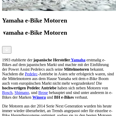
Yamaha e-Bike Motoren
Yamaha e-Bike Motoren
1993 etablierte der
japanische Hersteller
Yamaha
erstmalig e-
Bikes auf dem japanischen Markt und machte mit der Einführung
der Power Assist Pedelecs auch seine
Mittelmotoren
bekannt.
Nachdem die
Pedelec
-Antriebe in Asien sehr erfolgreich waren, sind
die Mittelmotoren aus dem Hause Yamaha seit dem e-Bike Boom
auch vom europäischen Markt nicht mehr wegzudenken! Die
hochwertigen Pedelec Antriebe
haben sich neben Motoren von
Bosch
,
Shimano
, und
Brose
behauptet und sind unter anderem in e-
Bikes der Marken
Winora
und
BH e-Bikes
verbaut.
Die Motoren aus der 2014 Serie Next Generation wurden bis heute
immer wieder überarbeitet, an Trends angepasst oder für einzelne e-
Bike Herstellersysteme optimiert, sodass sie zu den besten Motoren