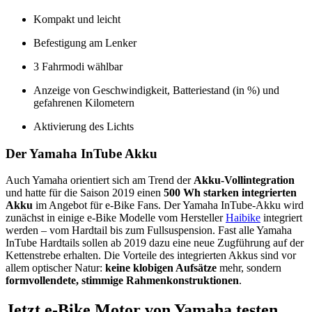
Kompakt und leicht
Befestigung am Lenker
3 Fahrmodi wählbar
Anzeige von Geschwindigkeit, Batteriestand (in %) und
gefahrenen Kilometern
Aktivierung des Lichts
Der Yamaha InTube Akku
Auch Yamaha orientiert sich am Trend der
Akku-Vollintegration
und hatte für die Saison 2019 einen
500 Wh starken integrierten
Akku
im Angebot für e-Bike Fans. Der Yamaha InTube-Akku wird
zunächst in einige e-Bike Modelle vom Hersteller
Haibike
integriert
werden – vom Hardtail bis zum Fullsuspension. Fast alle Yamaha
InTube Hardtails sollen ab 2019 dazu eine neue Zugführung auf der
Kettenstrebe erhalten. Die Vorteile des integrierten Akkus sind vor
allem optischer Natur:
keine klobigen Aufsätze
mehr, sondern
formvollendete, stimmige Rahmenkonstruktionen
.
Jetzt e-Bike Motor von Yamaha testen​