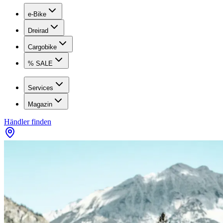
e-Bike
Dreirad
Cargobike
% SALE
Services
Magazin
Händler finden