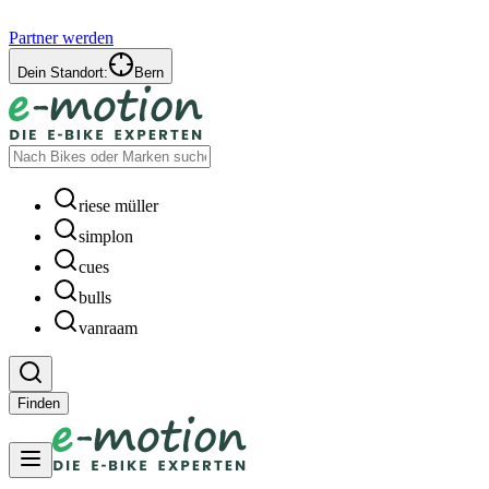
Partner werden
Dein Standort:
Bern
riese müller
simplon
cues
bulls
vanraam
Finden