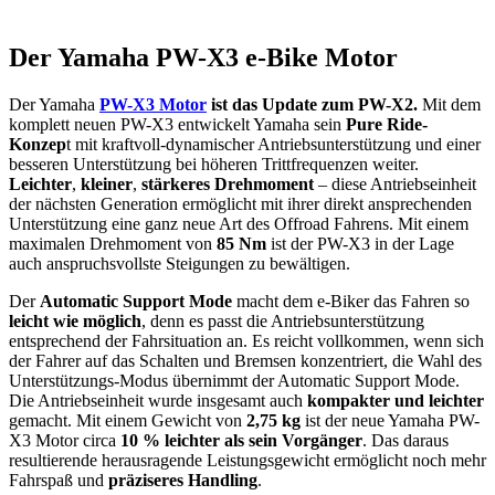
Der Yamaha PW-X3 e-Bike Motor
Der Yamaha
PW-X3 Motor
ist das Update zum PW-X2.
Mit dem
komplett neuen PW-X3 entwickelt Yamaha sein
Pure Ride-
Konzep
t mit kraftvoll-dynamischer Antriebsunterstützung und einer
besseren Unterstützung bei höheren Trittfrequenzen weiter.
Leichter
,
kleiner
,
stärkeres Drehmoment
– diese Antriebseinheit
der nächsten Generation ermöglicht mit ihrer direkt ansprechenden
Unterstützung eine ganz neue Art des Offroad Fahrens. Mit einem
maximalen Drehmoment von
85 Nm
ist der PW-X3 in der Lage
auch anspruchsvollste Steigungen zu bewältigen.
Der
Automatic Support Mode
macht dem e-Biker das Fahren so
leicht wie möglich
, denn es passt die Antriebsunterstützung
entsprechend der Fahrsituation an. Es reicht vollkommen, wenn sich
der Fahrer auf das Schalten und Bremsen konzentriert, die Wahl des
Unterstützungs-Modus übernimmt der Automatic Support Mode.
Die Antriebseinheit wurde insgesamt auch
kompakter und leichter
gemacht. Mit einem Gewicht von
2,75 kg
ist der neue Yamaha PW-
X3 Motor circa
10 % leichter als sein Vorgänger
. Das daraus
resultierende herausragende Leistungsgewicht ermöglicht noch mehr
Fahrspaß und
präziseres Handling
.