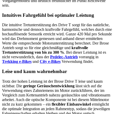
Vorgängermodell und deutlich freundlicher im Punkt Reichweite
sein.
Intuitives Fahrgefühl bei optimaler Leistung
Die intuitive Tretunterstützung des Drive T sorgt für das natürliche,
harmonische und dennoch kraftvolle Fahrgefühl, welches durch eine
hochauflösende Sensorik erreicht wird. Ganze 420 Mal pro Sekunde
wird das Drehmoment gemessen und anhand dieser ermittelten
Werte die entsprechende Motorunterstützung berechnet. Der Brose
Antrieb sorgt so für eine gleichmäßige und
kraftvolle
Tretunterstützung von bis zu 300 %
. Bei dieser Leistung ist es
nicht verwunderlich, dass der
Pedelec-Antrieb
vorrangig in
Trekking e-Bikes
und
City e-Bikes
Verwendung findet.
Leise und kaum wahrnehmbar
Trotz der hohen Leistung ist der Brose Drive T leise und kaum
sichtbar. Die
geringe Geräuschentwicklung
lässt sich auf die
Verwendung eines Zahnriemens im Motor zurückführen, der im
Vergleich zum Kettenantrieb nahezu geräuschlos und vibrationsarm
arbeitet. Auch die optische Komponente ist bei diesem Mittelmotor
nicht zu kurz gekommen – ein
flexibler Einbauwinkel
ermöglicht
die optimale Integration an jeden Rahmentyp, sodass die jeweiligen
Fahreigenschaften erhalten bleiben und der Motor optisch