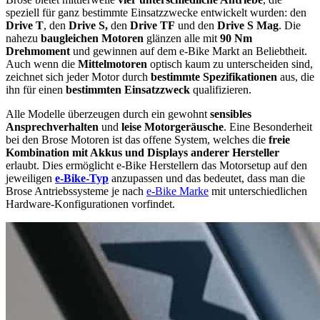
speziell für ganz bestimmte Einsatzzwecke entwickelt wurden: den
Drive T
, den
Drive S,
den
Drive TF
und den
Drive S Mag
. Die
nahezu
baugleichen Motoren
glänzen alle mit
90 Nm
Drehmoment
und gewinnen auf dem e-Bike Markt an Beliebtheit.
Auch wenn die
Mittelmotoren
optisch kaum zu unterscheiden sind,
zeichnet sich jeder Motor durch
bestimmte Spezifikationen
aus, die
ihn für einen
bestimmten Einsatzzweck
qualifizieren.
Alle Modelle überzeugen durch ein gewohnt
sensibles
Ansprechverhalten
und
leise Motorgeräusche
. Eine Besonderheit
bei den Brose Motoren ist das offene System, welches die
freie
Kombination mit Akkus und Displays anderer Hersteller
erlaubt. Dies ermöglicht e-Bike Herstellern das Motorsetup auf den
jeweiligen
e-Bike-Typ
anzupassen und das bedeutet, dass man die
Brose Antriebssysteme je nach
e-Bike Marke
mit unterschiedlichen
Hardware-Konfigurationen vorfindet.