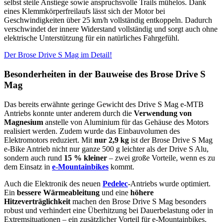
selbst steile Anstiege sowie anspruchsvolle Trails mühelos. Dank
eines Klemmkörperfreilaufs lässt sich der Motor bei
Geschwindigkeiten über 25 km/h vollständig entkoppeln. Dadurch
verschwindet der innere Widerstand vollständig und sorgt auch ohne
elektrische Unterstützung für ein natürliches Fahrgefühl.
Der Brose Drive S Mag im Detail!
Besonderheiten in der Bauweise des Brose Drive S
Mag
Das bereits erwähnte geringe Gewicht des Drive S Mag e-MTB
Antriebs konnte unter anderem durch die
Verwendung von
Magnesium
anstelle von Aluminium für das Gehäuse des Motors
realisiert werden. Zudem wurde das Einbauvolumen des
Elektromotors reduziert. Mit
nur 2,9 kg
ist der Brose Drive S Mag
e-Bike Antrieb nicht nur ganze 500 g leichter als der Drive S Alu,
sondern auch rund
15 % kleiner
– zwei große Vorteile, wenn es zu
dem Einsatz in
e-Mountainbikes
kommt.
Auch die Elektronik des neuen
Pedelec
-Antriebs wurde optimiert.
Ein
bessere Wärmeableitung
und eine
höhere
Hitzeverträglichkeit
machen den Brose Drive S Mag besonders
robust und verhindert eine Überhitzung bei Dauerbelastung oder in
Extremsituationen – ein zusätzlicher Vorteil für e-Mountainbikes.