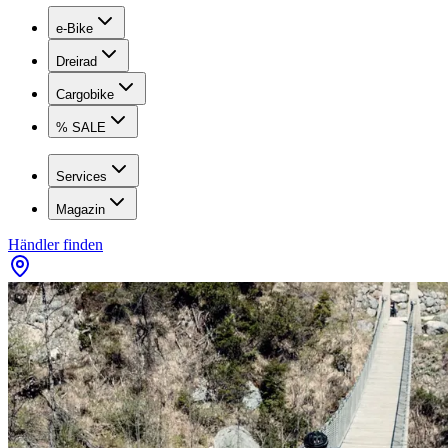
e-Bike
Dreirad
Cargobike
% SALE
Services
Magazin
Händler finden