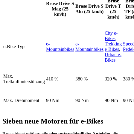
Brose
Bro
Brose Drive S
Brose Drive S
Drive T
Dri
Mag (25
Alu (25 km/h)
(25
TF (
km/h)
km/h)
km/
City e-
Bikes
,
e-
e-
Trekking
Speed
e-Bike Typ
Mountainbikes
Mountainbikes
e-Bikes
,
Pedel
Urban e-
Bikes
Max.
410 %
380 %
320 %
380 
Tretkraftunterstützung
Max. Drehmoment
90 Nm
90 Nm
90 Nm
90 N
Sieben neue Motoren für e-Bikes
Brose bietet mittlerweile
vier unterschiedliche Antriebe
, die