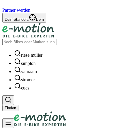
Partner werden
Dein Standort:
Bern
riese müller
simplon
vanraam
stromer
cues
Finden