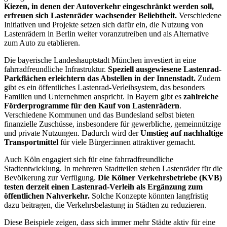
Kiezen, in denen der Autoverkehr eingeschränkt werden soll,
erfreuen sich Lastenräder wachsender Beliebtheit.
Verschiedene
Initiativen und Projekte setzen sich dafür ein, die Nutzung von
Lastenrädern in Berlin weiter voranzutreiben und als Alternative
zum Auto zu etablieren.
Die bayerische Landeshauptstadt München investiert in eine
fahrradfreundliche Infrastruktur.
Speziell ausgewiesene Lastenrad-
Parkflächen erleichtern das Abstellen in der Innenstadt.
Zudem
gibt es ein öffentliches Lastenrad-Verleihsystem, das besonders
Familien und Unternehmen anspricht. In Bayern gibt es
zahlreiche
Förderprogramme für den Kauf von Lastenrädern
.
Verschiedene Kommunen und das Bundesland selbst bieten
finanzielle Zuschüsse, insbesondere für gewerbliche, gemeinnützige
und private Nutzungen. Dadurch wird der
Umstieg auf nachhaltige
Transportmittel
für viele Bürger:innen attraktiver gemacht.
Auch Köln engagiert sich für eine fahrradfreundliche
Stadtentwicklung. In mehreren Stadtteilen stehen Lastenräder für die
Bevölkerung zur Verfügung.
Die Kölner Verkehrsbetriebe (KVB)
testen derzeit einen Lastenrad-Verleih als Ergänzung zum
öffentlichen Nahverkehr.
Solche Konzepte könnten langfristig
dazu beitragen, die Verkehrsbelastung in Städten zu reduzieren.
Diese Beispiele zeigen, dass sich immer mehr Städte aktiv für eine