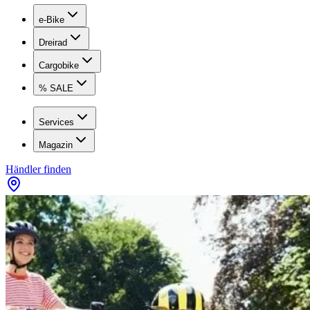
e-Bike
Dreirad
Cargobike
% SALE
Services
Magazin
Händler finden