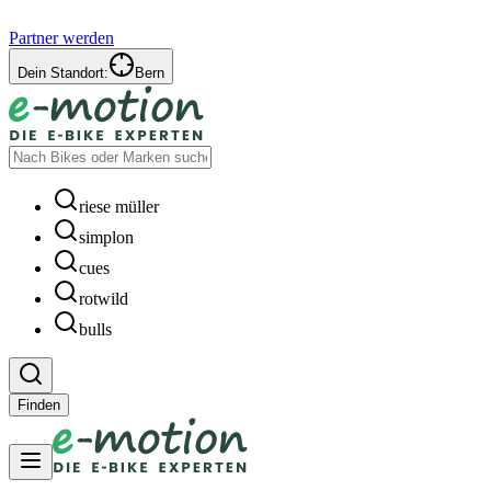
Partner werden
Dein Standort:
Bern
riese müller
simplon
cues
rotwild
bulls
Finden