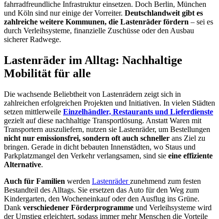
fahrradfreundliche Infrastruktur einsetzen. Doch Berlin, München
und Köln sind nur einige der Vorreiter.
Deutschlandweit gibt es
zahlreiche weitere Kommunen, die Lastenräder fördern
– sei es
durch Verleihsysteme, finanzielle Zuschüsse oder den Ausbau
sicherer Radwege.
Lastenräder im Alltag: Nachhaltige
Mobilität für alle
Die wachsende Beliebtheit von Lastenrädern zeigt sich in
zahlreichen erfolgreichen Projekten und Initiativen. In vielen Städten
setzen mittlerweile
Einzelhändler, Restaurants und Lieferdienste
gezielt auf diese nachhaltige Transportlösung. Anstatt Waren mit
Transportern auszuliefern, nutzen sie Lastenräder, um Bestellungen
nicht nur emissionsfrei, sondern oft auch schneller
ans Ziel zu
bringen. Gerade in dicht bebauten Innenstädten, wo Staus und
Parkplatzmangel den Verkehr verlangsamen, sind sie
eine effiziente
Alternative
.
Auch für Familien
werden
Lastenräder
zunehmend zum festen
Bestandteil des Alltags. Sie ersetzen das Auto für den Weg zum
Kindergarten, den Wocheneinkauf oder den Ausflug ins Grüne.
Dank
verschiedener Förderprogramme
und Verleihsysteme wird
der Umstieg erleichtert, sodass immer mehr Menschen die Vorteile