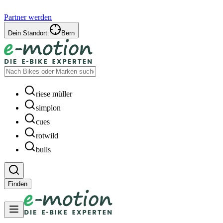
Partner werden
Dein Standort:
Bern
riese müller
simplon
cues
rotwild
bulls
Finden