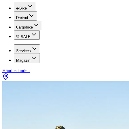
e-Bike
Dreirad
Cargobike
% SALE
Services
Magazin
Händler finden