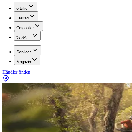
e-Bike
Dreirad
Cargobike
% SALE
Services
Magazin
Händler finden