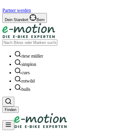
Partner werden
Dein Standort:
Bern
riese müller
simplon
cues
rotwild
bulls
Finden