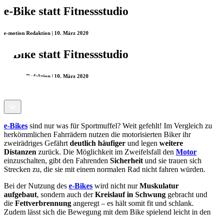
e-Bike statt Fitnessstudio
e-motion Redaktion | 10. März 2020
e-Bike statt Fitnessstudio
e-motion Redaktion | 10. März 2020
e-Bikes
sind nur was für Sportmuffel? Weit gefehlt! Im Vergleich zu
herkömmlichen Fahrrädern nutzen die motorisierten Biker ihr
zweirädriges Gefährt
deutlich häufiger
und legen
weitere
Distanzen
zurück. Die Möglichkeit im Zweifelsfall den
Motor
einzuschalten, gibt den Fahrenden
Sicherheit
und sie trauen sich
Strecken zu, die sie mit einem normalen Rad nicht fahren würden.
Bei der Nutzung des
e-Bikes
wird nicht nur
Muskulatur
aufgebaut
, sondern auch der
Kreislauf in Schwung
gebracht und
die
Fettverbrennung
angeregt – es hält somit fit und schlank.
Zudem lässt sich die Bewegung mit dem Bike spielend leicht in den