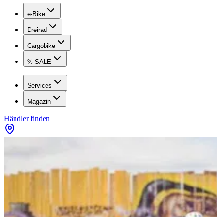
e-Bike
Dreirad
Cargobike
% SALE
Services
Magazin
Händler finden