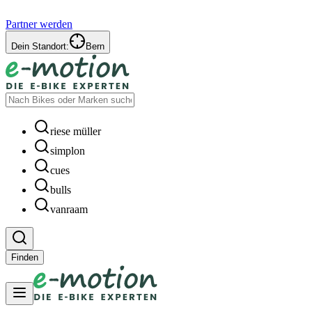
Partner werden
Dein Standort:
Bern
riese müller
simplon
cues
bulls
vanraam
Finden