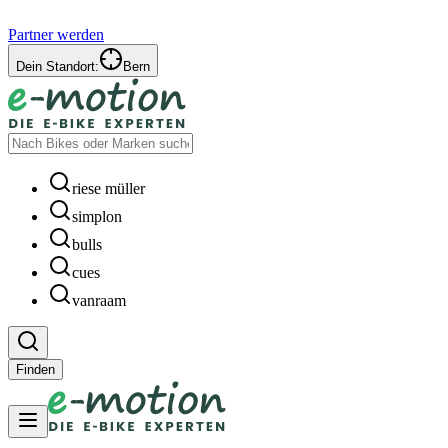
Partner werden
Dein Standort:
Bern
riese müller
simplon
bulls
cues
vanraam
Finden