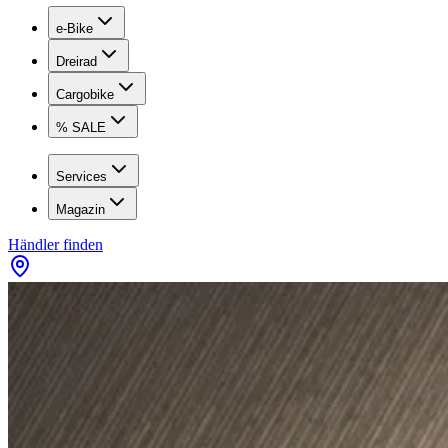
e-Bike
Dreirad
Cargobike
% SALE
Services
Magazin
Händler finden