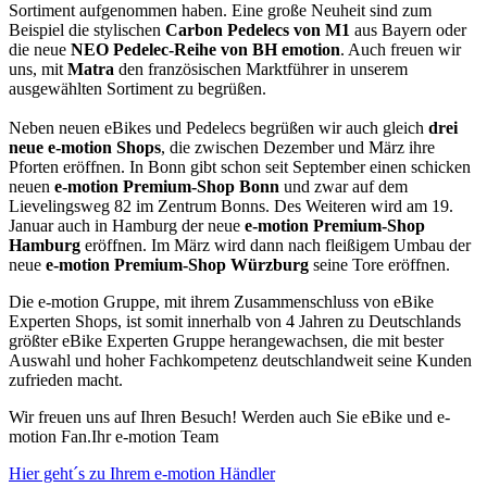
Sortiment aufgenommen haben. Eine große Neuheit sind zum
Beispiel die stylischen
Carbon Pedelecs von M1
aus Bayern oder
die neue
NEO Pedelec-Reihe von BH emotion
. Auch freuen wir
uns, mit
Matra
den französischen Marktführer in unserem
ausgewählten Sortiment zu begrüßen.
Neben neuen eBikes und Pedelecs begrüßen wir auch gleich
drei
neue e-motion Shops
, die zwischen Dezember und März ihre
Pforten eröffnen. In Bonn gibt schon seit September einen schicken
neuen
e-motion Premium-Shop Bonn
und zwar auf dem
Lievelingsweg 82 im Zentrum Bonns. Des Weiteren wird am 19.
Januar auch in Hamburg der neue
e-motion Premium-Shop
Hamburg
eröffnen. Im März wird dann nach fleißigem Umbau der
neue
e-motion Premium-Shop Würzburg
seine Tore eröffnen.
Die e-motion Gruppe, mit ihrem Zusammenschluss von eBike
Experten Shops, ist somit innerhalb von 4 Jahren zu Deutschlands
größter eBike Experten Gruppe herangewachsen, die mit bester
Auswahl und hoher Fachkompetenz deutschlandweit seine Kunden
zufrieden macht.
Wir freuen uns auf Ihren Besuch! Werden auch Sie eBike und e-
motion Fan.Ihr e-motion Team
Hier geht´s zu Ihrem e-motion Händler