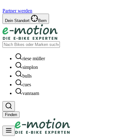
Partner werden
Dein Standort:
Bern
riese müller
simplon
bulls
cues
vanraam
Finden